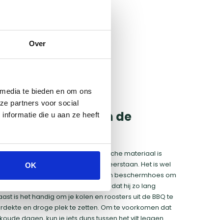
Over
 media te bieden en om ons
ze partners voor social
do buiten staan in de
nformatie die u aan ze heeft
en staan in de winter. Het keramische materiaal is
el hoge als lage temperaturen weerstaan. Het is wel
OK
do te beschermen. Gebruik dus een beschermhoes om
het weer en om ervoor te zorgen dat hij zo lang
st is het handig om je kolen en roosters uit de BBQ te
rdekte en droge plek te zetten. Om te voorkomen dat
de koude dagen, kun je iets duns tussen het vilt leggen.