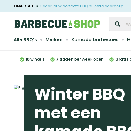
FINAL SALE
Scoor jouw perfecte BBQ nu extra voordelig
Zoeken
Alle BBQ's
Merken
Kamado barbecues
H
10
winkels
7 dagen
per week open
Gratis
Winter BBQ
met een