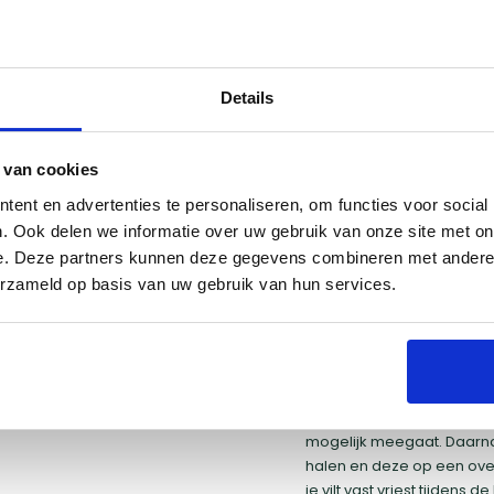
zij het keramische ontwerp
hij zelfs bij lage
Details
heel veelzijdig en kun je
vlees tot gerookte vis en
 of iets uitdagends, met
 van cookies
ent en advertenties te personaliseren, om functies voor social
. Ook delen we informatie over uw gebruik van onze site met on
Kan een kama
e. Deze partners kunnen deze gegevens combineren met andere i
erzameld op basis van uw gebruik van hun services.
winter?
Een kamado kan zeker buit
zeer duurzaam en kan zow
aan te raden om je kama
hem te beschermen tegen 
mogelijk meegaat. Daarnaa
halen en deze op een ove
je vilt vast vriest tijdens 