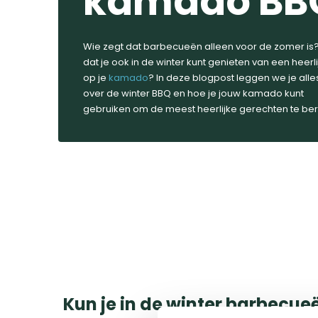
kamado BB
Wie zegt dat barbecueën alleen voor de zomer is? 
dat je ook in de winter kunt genieten van een heerl
op je
kamado
? In deze blogpost leggen we je alles
over de winter BBQ en hoe je jouw kamado kunt
gebruiken om de meest heerlijke gerechten te ber
Kun je in de winter barbecue