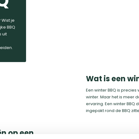
Q
Wist je
ijke BBQ
 uit
eiden.
Wat is een wi
Een winter BBQ is precie
winter. Maar het is meer da
ervaring. Een winter BBQ 
ingepakt rond de BBQ zitt
ën op een