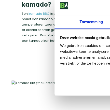
kamado?
Een
kamado BBQ
is perfect voor een winter BBQ. Dank
houdt een kamado de warmte zeer goed vast, waardoor 
Toestemming
temperaturen zeer efficiënt is. Bovendien is de kamado 
er allerlei soorten gerechten op bereiden, van gegrild 
zelfs pizza. Dus of je nu zin hebt in een traditionele BBQ
Deze website maakt gebruik
een kamado kan het allemaal.
We gebruiken cookies om cont
websiteverkeer te analyseren
media, adverteren en analys
verstrekt of die ze hebben v