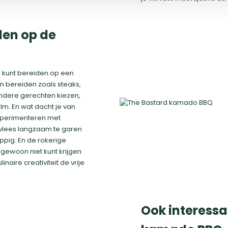
den op de
e kunt bereiden op een
en bereiden zoals steaks,
endere gerechten kiezen,
lm. En wat dacht je van
 experimenteren met
t vlees langzaam te garen
ppig. En de rokerige
gewoon niet kunt krijgen
naire creativiteit de vrije
Ook interessan