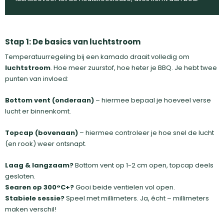
Stap 1: De basics van luchtstroom
Temperatuurregeling bij een kamado draait volledig om
luchtstroom
. Hoe meer zuurstof, hoe heter je BBQ. Je hebt twee
punten van invloed:
Bottom vent (onderaan)
– hiermee bepaal je hoeveel verse
lucht er binnenkomt.
Topcap (bovenaan)
– hiermee controleer je hoe snel de lucht
(en rook) weer ontsnapt.
Laag & langzaam?
Bottom vent op 1-2 cm open, topcap deels
gesloten.
Searen op 300°C+?
Gooi beide ventielen vol open.
Stabiele sessie?
Speel met millimeters. Ja, écht – millimeters
maken verschil!