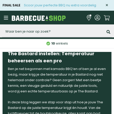
FINAL SALE
Scoor jouw perfecte BBQ nu extra voordelig
Zoeken
10
winkels
The Bastard instellen: Temperatuur
beheersen als een pro
Ben je net begonnen met kamado BBQ’en of ben je al even
bezig, maar krijg je die temperatuur in je Bastard nog niet
helemaal onder controle? Geen zorgen! Met een beetje
kennis, een vleugje geduld en natuurlijk de juiste tools,
word jij een echte temperatuurbaas op je The Bastard.
In deze blog leggen we stap voor stap uit hoe je jouw The
Bastard op de juiste temperatuur krijgt én houdt. Van de
luchttoevoer tot de houtskoolkeuze, alles komt aan bod.