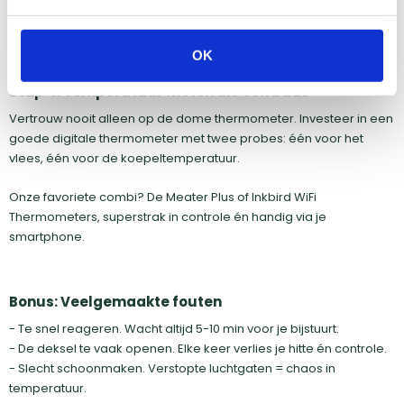
Nog geen platesetter?
Bekijk onze Complete Heat Deflectors &
Platesetters voor The Bastard.
OK
Stap 4: Temperatuur meten als een baas
Vertrouw nooit alleen op de dome thermometer. Investeer in een
goede digitale thermometer met twee probes: één voor het
vlees, één voor de koepeltemperatuur.
Onze favoriete combi? De Meater Plus of Inkbird WiFi
Thermometers, superstrak in controle én handig via je
smartphone.
Bonus: Veelgemaakte fouten
- Te snel reageren. Wacht altijd 5-10 min voor je bijstuurt.
- De deksel te vaak openen. Elke keer verlies je hitte én controle.
- Slecht schoonmaken. Verstopte luchtgaten = chaos in
temperatuur.