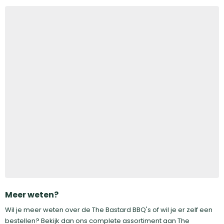
The Bastard BBQ in de winkel kopen
Meer weten?
Kom langs in
Wil je meer weten over de The Bastard BBQ's of wil je er zelf een
één van onze winkels
, waar onze specialisten helpen je
bestellen? Bekijk dan ons complete assortiment aan The