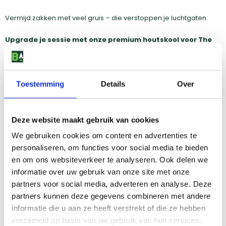
Vermijd zakken met veel gruis – die verstoppen je luchtgaten.
Upgrade je sessie met onze premium houtskool voor The
Bastard
– gegarandeerd stabiel vuur, langere brandduur én
pure smaak.
Toestemming
Details
Over
Stap 3: Fire management, bouw je vuur slim op
Een stabiel vuur begint bij de juiste opbouw. Kies voor:
Deze website maakt gebruik van cookies
Hot & fast
: Volle laag houtskool, centraal aansteken
We gebruiken cookies om content en advertenties te
(bijvoorbeeld met een looftlighter).
personaliseren, om functies voor social media te bieden
en om ons websiteverkeer te analyseren. Ook delen we
Low & slow
: De ‘snake’ of ‘donut’ methode – vuur aan de zijkant,
informatie over uw gebruik van onze site met onze
zodat het langzaam naar binnen brandt.
partners voor social media, adverteren en analyse. Deze
partners kunnen deze gegevens combineren met andere
Gebruik een
platesetter
voor indirecte hitte bij low & slow. Dat
informatie die u aan ze heeft verstrekt of die ze hebben
voorkomt flare-ups en houdt je temperatuur mooi laag.
verzameld op basis van uw gebruik van hun services.