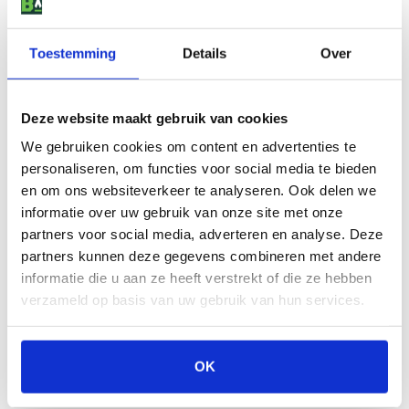
*Actie geldt zolang de voorraad strekt
Toestemming
Details
Over
BarbecueShop kamado hoes large
Bescherm je barbecue het hele jaar door met de premium
Deze website maakt gebruik van cookies
barbecue beschermhoes van BarbecueShop. Deze
We gebruiken cookies om content en advertenties te
hoogwaardige hoes is gemaakt van sterke, weerbestendige stof
personaliseren, om functies voor social media te bieden
die bestand is tegen regen, zon, wind en sneeuw, zodat jouw
en om ons websiteverkeer te analyseren. Ook delen we
barbecue er altijd als nieuw uit blijft zien. De hoes is ontworpen
informatie over uw gebruik van onze site met onze
met oog voor detail en gebruiksgemak: aan de onderste helft
partners voor social media, adverteren en analyse. Deze
bevindt zich een verstelbaar trekkoord voor een strakke
pasvorm, terwijl een extra trekkoord met lock-systeem aan de
partners kunnen deze gegevens combineren met andere
onderzijde ervoor zorgt dat de hoes stevig blijft zitten, zelfs bij
informatie die u aan ze heeft verstrekt of die ze hebben
harde wind. Daarnaast is de hoes voorzien van meerdere
verzameld op basis van uw gebruik van hun services.
bevestigingskoorden met clips waarmee je hem eenvoudig
vastmaakt aan de poten van je barbecue, zodat verschuiven of
opwaaien onmogelijk wordt.
OK
Voor luchtcirculatie is er ook een speciaal beschermd ventilatie