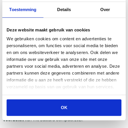
Deze BBQ is populair vanwege zijn duurzame bouwkwaliteit en
veelzijdigheid. Met de Weber Q1400 kun je genieten van de
Toestemming
Details
Over
heerlijke smaken van barbecueën zonder in te boeten op ruimte
of gebruiksvriendelijkheid. Dit maakt het de perfecte keuze voor
iedereen die een passie heeft voor grillen, maar beperkt is in zijn
Deze website maakt gebruik van cookies
ruimte.
We gebruiken cookies om content en advertenties te
personaliseren, om functies voor social media te bieden
en om ons websiteverkeer te analyseren. Ook delen we
The Bastard Compact
informatie over uw gebruik van onze site met onze
De
The Bastard Compact 2021
is een perfecte Kamado BBQ voor
partners voor social media, adverteren en analyse. Deze
wie graag in kleinere ruimtes barbecuet, zoals op een balkon of
partners kunnen deze gegevens combineren met andere
in een stadstuin. Ondanks zijn compacte formaat biedt hij de
informatie die u aan ze heeft verstrekt of die ze hebben
hoogwaardige prestaties die je van het merk mag verwachten.
verzameld op basis van uw gebruik van hun services.
Met een grilloppervlak van 33 cm is hij groot genoeg om te
barbecueën voor twee tot vier personen, terwijl hij dankzij zijn
keramische constructie uitstekende warmte-isolatie biedt voor
slow-cooking en verschillende grill technieken.
OK
Voordelen
van The Bastard Compact 2021: