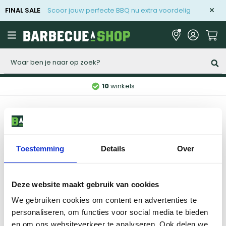
FINAL SALE
Scoor jouw perfecte BBQ nu extra voordelig
Zoeken
10
winkels
Home
Merken
Toestemming
Details
Over
Vorige
1
...
17
18
17
Deze website maakt gebruik van cookies
We gebruiken cookies om content en advertenties te
Niet gevonden wat je zocht?
personaliseren, om functies voor social media te bieden
Onze specialisten helpen je graag.
en om ons websiteverkeer te analyseren. Ook delen we