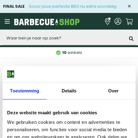
FINAL SALE
Scoor jouw perfecte BBQ nu extra voordelig
Zoeken
10
winkels
Home
BBQ acties
Sale 2025
Toestemming
Details
Over
Vorige
1
2
Deze website maakt gebruik van cookies
We gebruiken cookies om content en advertenties te
Niet gevonden wat je zocht?
personaliseren, om functies voor social media te bieden
Onze specialisten helpen je graag.
en om ons websiteverkeer te analyseren. Ook delen we