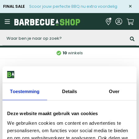
FINAL SALE
Scoor jouw perfecte BBQ nu extra voordelig
Zoeken
10
winkels
Home
BBQ acties
Sale
Toestemming
Details
Over
Vorige
1
2
3
4
Deze website maakt gebruik van cookies
We gebruiken cookies om content en advertenties te
Niet gevonden wat je zocht?
personaliseren, om functies voor social media te bieden
Onze specialisten helpen je graag.
en om ons websiteverkeer te analyseren. Ook delen we