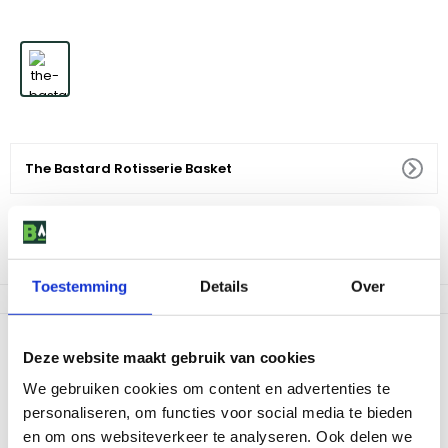
The Bastard Rotisserie Basket
49
,
99
Niet op voorraad
Toestemming
Details
Over
Productomschrijving
Deze website maakt gebruik van cookies
Maak kennis met The Bastard Rotisserie Basket, het ultieme BBQ
We gebruiken cookies om content en advertenties te
accessoire voor elke grillmeester. Deze rotisserie mand is
personaliseren, om functies voor social media te bieden
speciaal ontworpen voor het gelijkmatig grillen van kleinere
gerechten zoals groenten, kippenvleugels of garnalen. Het is een
en om ons websiteverkeer te analyseren. Ook delen we