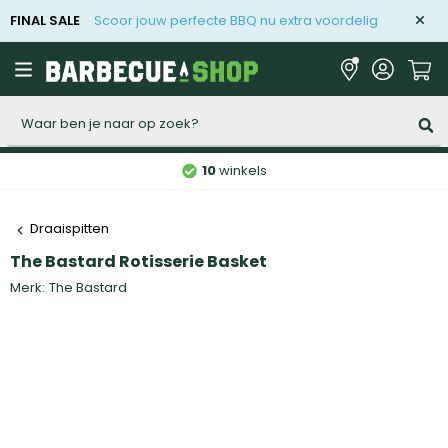
FINAL SALE
Scoor jouw perfecte BBQ nu extra voordelig
Zoeken
10
winkels
Draaispitten
The Bastard Rotisserie Basket
Merk:
The Bastard