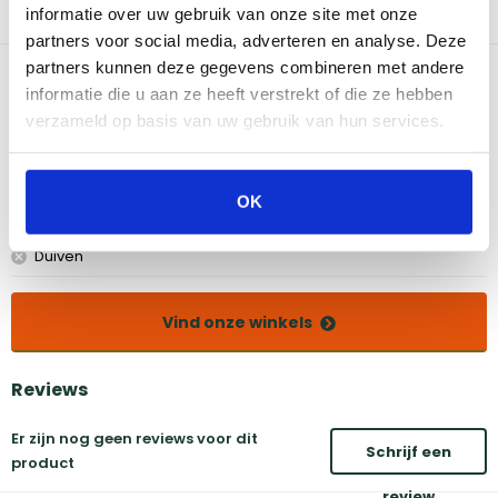
onmisbaar hulpmiddel voor iedereen die graag experimenteert
informatie over uw gebruik van onze site met onze
met verschillende BBQ technieken en recepten.
partners voor social media, adverteren en analyse. Deze
partners kunnen deze gegevens combineren met andere
Bekijk dit product in onze winkels
informatie die u aan ze heeft verstrekt of die ze hebben
verzameld op basis van uw gebruik van hun services.
Amsterdam
Eindhoven
Breda
Groningen
OK
Den Bosch
Naarden
Doetinchem
Utrecht
Duiven
Vind onze winkels
Reviews
Er zijn nog geen reviews voor dit
Schrijf een
product
review