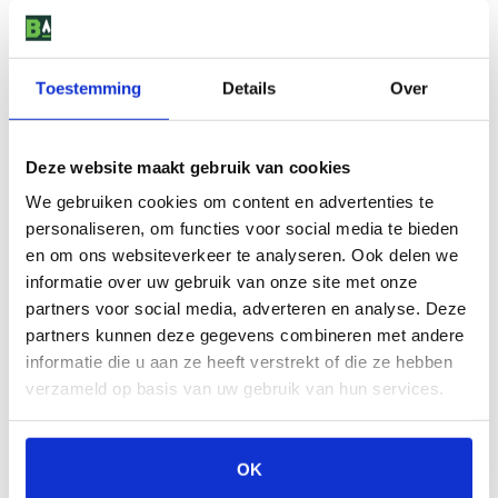
4,7
4,7
/5 (
3 reviews
)
Toestemming
Details
Over
Schrijf een review
Deze website maakt gebruik van cookies
5
Sterren
3
We gebruiken cookies om content en advertenties te
4
Sterren
0
personaliseren, om functies voor social media te bieden
3
Sterren
0
en om ons websiteverkeer te analyseren. Ook delen we
informatie over uw gebruik van onze site met onze
2
Sterren
0
partners voor social media, adverteren en analyse. Deze
1
Ster
0
partners kunnen deze gegevens combineren met andere
informatie die u aan ze heeft verstrekt of die ze hebben
verzameld op basis van uw gebruik van hun services.
5,0
/5
Geweldig
OK
Door Van beek