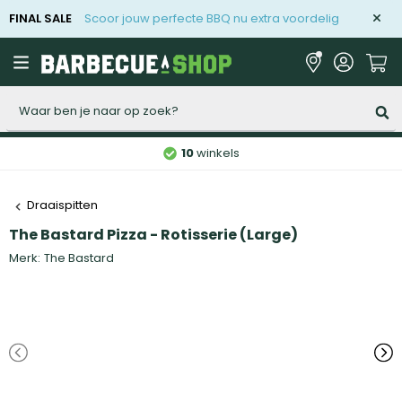
FINAL SALE
Scoor jouw perfecte BBQ nu extra voordelig
Zoeken
10
winkels
Draaispitten
The Bastard Pizza - Rotisserie (Large)
Merk:
The Bastard