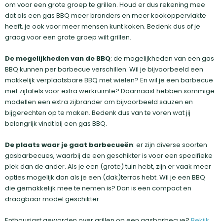
om voor een grote groep te grillen. Houd er dus rekening mee
dat als een gas BBQ meer branders en meer kookoppervlakte
heeft, je ook voor meer mensen kunt koken. Bedenk dus of je
graag voor een grote groep wilt grillen.
De mogelijkheden van de BBQ
: de mogelijkheden van een gas
BBQ kunnen per barbecue verschillen. Wil je bijvoorbeeld een
makkelijk verplaatsbare BBQ met wielen? En wil je een barbecue
met zijtafels voor extra werkruimte? Daarnaast hebben sommige
modellen een extra zijbrander om bijvoorbeeld sauzen en
bijgerechten op te maken. Bedenk dus van te voren wat jij
belangrijk vindt bij een gas BBQ.
De plaats waar je gaat barbecueën
: er zijn diverse soorten
gasbarbecues, waarbij de een geschikter is voor een specifieke
plek dan de ander. Als je een (grote) tuin hebt, zijn er vaak meer
opties mogelijk dan als je een (dak)terras hebt. Wil je een BBQ
die gemakkelijk mee te nemen is? Dan is een compact en
draagbaar model geschikter.
Enthousiast geworden over grillen op een gasbarbecue?
Bekijk