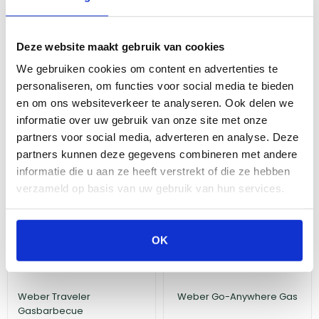
Als je gaat kamperen en je wilt barbecueën, dan is een
compacte gas BBQ een goede keuze. Deze zijn vaak draagbaar,
lichtgewicht en gemakkelijk mee te nemen. Let bij de aankoop op
Deze website maakt gebruik van cookies
de grootte van de grill en het aantal branders. Als je een BBQ wilt
die makkelijk te vervoeren is en weinig ruimte in neemt, dan kun
We gebruiken cookies om content en advertenties te
je beter kiezen voor een klein model met één of twee branders.
personaliseren, om functies voor social media te bieden
Houd daarbij wel rekening met het feit dat het grilloppervlak ook
en om ons websiteverkeer te analyseren. Ook delen we
kleiner is, waardoor grillen voor een grotere groep langer zal
informatie over uw gebruik van onze site met onze
duren.
partners voor social media, adverteren en analyse. Deze
partners kunnen deze gegevens combineren met andere
Compacte BBQ's
informatie die u aan ze heeft verstrekt of die ze hebben
verzameld op basis van uw gebruik van hun services.
OK
Weber Traveler
Weber Go-Anywhere Gas
Gasbarbecue