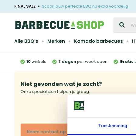
FINAL SALE
Scoor jouw perfecte BBQ nu extra voordelig
Zoeken
Alle BBQ's
Merken
Kamado barbecues
H
10
winkels
7 dagen
per week open
Gratis
Niet gevonden wat je zocht?
Onze specialisten helpen je graag.
Toestemming
Neem contact op
Bekijk onze winkels