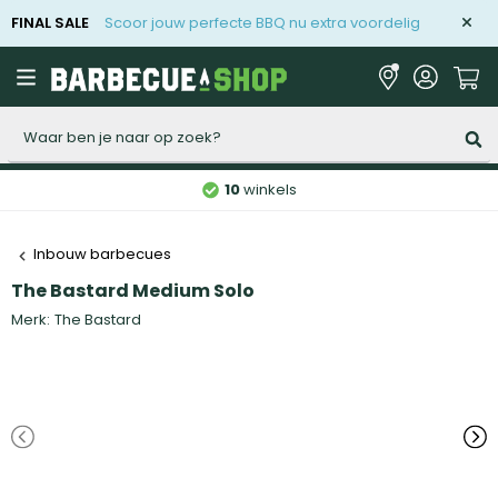
FINAL SALE
Scoor jouw perfecte BBQ nu extra voordelig
Zoeken
10
winkels
Inbouw barbecues
The Bastard Medium Solo
Merk:
The Bastard