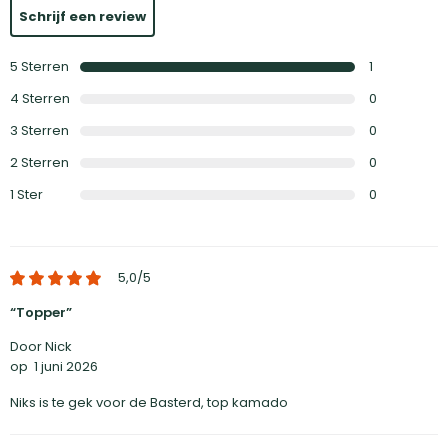
Schrijf een review
5
Sterren
1
4
Sterren
0
3
Sterren
0
2
Sterren
0
1
Ster
0
5,0
/5
Topper
Door Nick
op
1 juni 2026
Niks is te gek voor de Basterd, top kamado