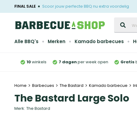
FINAL SALE
Scoor jouw perfecte BBQ nu extra voordelig
Zoeken
Alle BBQ's
Merken
Kamado barbecues
H
10
winkels
7 dagen
per week open
Gratis
Home
Barbecues
The Bastard
Kamado barbecue
I
The Bastard Large Solo
Merk:
The Bastard