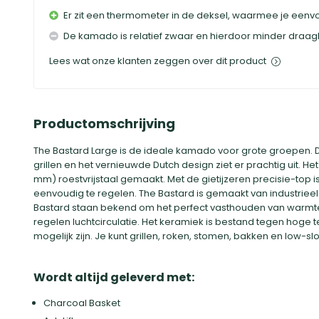
Er zit een thermometer in de deksel, waarmee je eenv
De kamado is relatief zwaar en hierdoor minder draa
Lees wat onze klanten zeggen over dit product
Productomschrijving
The Bastard Large is de ideale kamado voor grote groepen.
grillen en het vernieuwde Dutch design ziet er prachtig uit. Het
mm) roestvrijstaal gemaakt. Met de gietijzeren precisie-top
eenvoudig te regelen. The Bastard is gemaakt van industrie
Bastard staan bekend om het perfect vasthouden van warmt
regelen luchtcirculatie. Het keramiek is bestand tegen hog
mogelijk zijn. Je kunt grillen, roken, stomen, bakken en low
Wordt altijd geleverd met:
Charcoal Basket