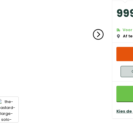
99
Voor 
Af te
Kies de