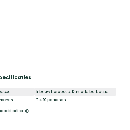
pecificaties
becue
Inbouw barbecue, Kamado barbecue
ersonen
Tot 10 personen
 specificaties