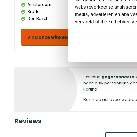
Amsterdam
Doetinchem
websiteverkeer te analyseren
Breda
Duiven
media, adverteren en analys
Den Bosch
Eindhoven
verstrekt of die ze hebben v
Vind onze winkels
Ontvang
gegarandeerd 
naar jouw persoonlijke de
korting!
Bekijk de actievoorwaard
Reviews