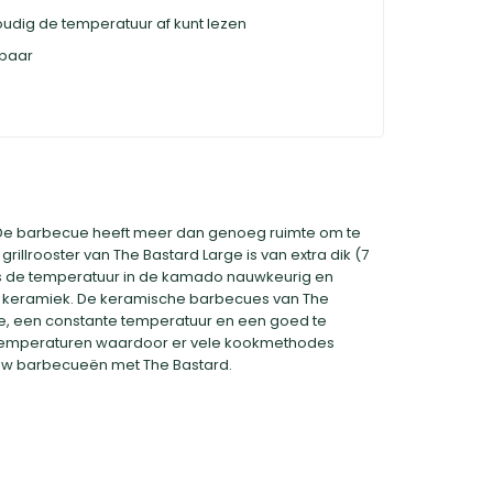
oudig de temperatuur af kunt lezen
gbaar
 De barbecue heeft meer dan genoeg ruimte om te
 grillrooster van The Bastard Large is van extra dik (7
 is de temperatuur in de kamado nauwkeurig en
el keramiek. De keramische barbecues van The
e, een constante temperatuur en een goed te
e temperaturen waardoor er vele kookmethodes
-slow barbecueën met The Bastard.