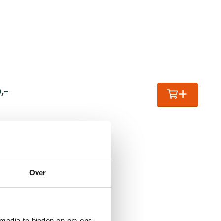
0
,
-
Over
 media te bieden en om ons