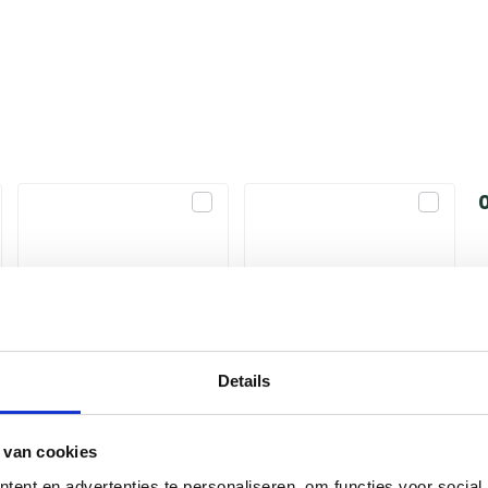
1ᵉ accessoire
2ᵉ accessoire
Kies alternatief
Kies alternatief
Details
 van cookies
ent en advertenties te personaliseren, om functies voor social