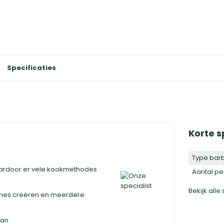
Specificaties
Korte s
Type bar
aardoor er vele kookmethodes
Aantal p
Bekijk alle
 zones creëren en meerdere
aan