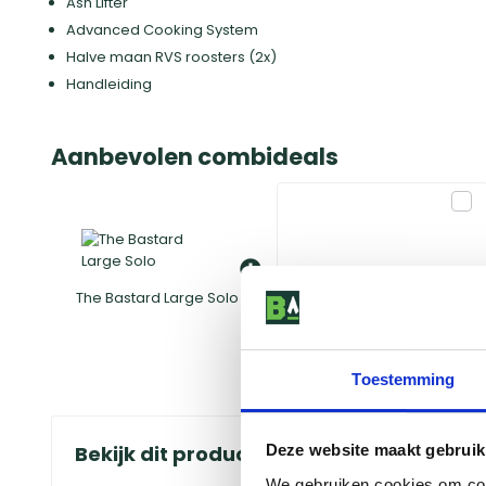
Ash Lifter
Advanced Cooking System
Halve maan RVS roosters (2x)
Handleiding
Aanbevolen combideals
The Bastard Large Solo
Hoes
Toestemming
Bekijk dit product in onze winkels
Deze website maakt gebruik
We gebruiken cookies om cont