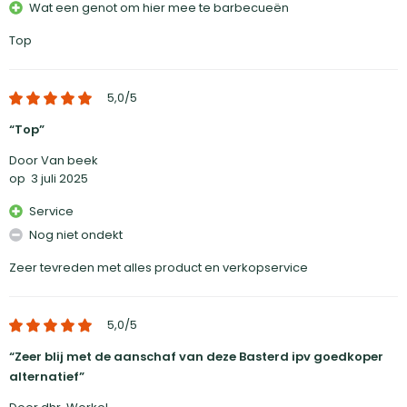
Wat een genot om hier mee te barbecueën
Top
5,0
/5
Top
Door Van beek
op
3 juli 2025
Service
Nog niet ondekt
Zeer tevreden met alles product en verkopservice
5,0
/5
Zeer blij met de aanschaf van deze Basterd ipv goedkoper
alternatief