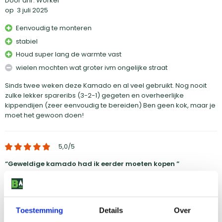
Door dhr. Workel
op
3 juli 2025
Eenvoudig te monteren
stabiel
Houd super lang de warmte vast
wielen mochten wat groter ivm ongelijke straat
Sinds twee weken deze Kamado en al veel gebruikt. Nog nooit
zulke lekker spareribs (3-2-1) gegeten en overheerlijke
kippendijen (zeer eenvoudig te bereiden) Ben geen kok, maar je
moet het gewoon doen!
5,0
/5
Geweldige kamado had ik eerder moeten kopen
Door Cees Wesseling
op
24 mei 2024
Mooi afgewerkt
Toestemming
Details
Over
Makkelijk scharnierende deksel