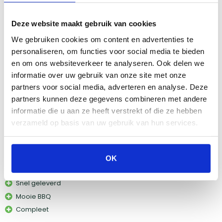
Goed te regelen in temperatuur
Deze website maakt gebruik van cookies
Nog niets gevonden
We gebruiken cookies om content en advertenties te
Nu een paar maanden in gebruik na jaren op een Weber te
personaliseren, om functies voor social media te bieden
hebben gebarbecued, toch de overstap gemaakt naar de
kamado en ik moet zeggen dat ik er geen spijt van heb. Ben nu
en om ons websiteverkeer te analyseren. Ook delen we
ook meer aan experimenteren met nieuwe gerechten...
informatie over uw gebruik van onze site met onze
partners voor social media, adverteren en analyse. Deze
Lees verder
partners kunnen deze gegevens combineren met andere
informatie die u aan ze heeft verstrekt of die ze hebben
5,0
/5
verzameld op basis van uw gebruik van hun services.
Mooie BBQ
Door Willem
OK
op
22 juli 2025
Snel geleverd
Mooie BBQ
Compleet