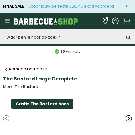
FINAL SALE
Scoor jouw perfecte BBQ nu extra voordelig
Zoeken
10
winkels
Kamado barbecue
The Bastard Large Complete
Merk:
The Bastard
Gratis The Bastard hoes