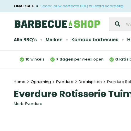
FINAL SALE
Scoor jouw perfecte BBQ nu extra voordelig
Zoeken
Alle BBQ's
Merken
Kamado barbecues
H
10
winkels
7 dagen
per week open
Gratis
Home
Opruiming
Everdure
Draaispitten
Everdure Rot
Everdure Rotisserie Tui
Merk:
Everdure