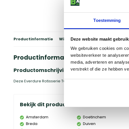
Toestemming
Productinformatie
Winkels
Reviews
Specificati
Deze website maakt gebruik
We gebruiken cookies om cont
websiteverkeer te analyseren
Productinformatie
media, adverteren en analys
verstrekt of die ze hebben v
Productomschrijving
Deze Everdure Rotisserie Tuimelaar is een ideaal te gebruike
Bekijk dit product in onze winkels
Amsterdam
Doetinchem
Breda
Duiven