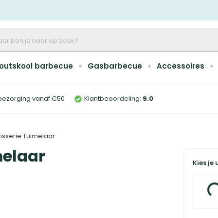
outskool barbecue
Gasbarbecue
Accessoires
bezorging vanaf €50
Klantbeoordeling:
9
.0
isserie Tuimelaar
melaar
Kies je 