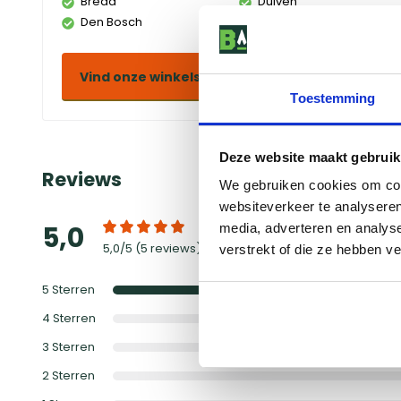
Breda
Duiven
Den Bosch
Eindhoven
Vind onze winkels
Toestemming
Deze website maakt gebruik
Reviews
We gebruiken cookies om cont
websiteverkeer te analyseren
5,0
media, adverteren en analys
Schrijf 
5,0
/5 (
5 reviews
)
verstrekt of die ze hebben v
5
Sterren
4
Sterren
3
Sterren
2
Sterren