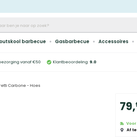
outskool barbecue
Gasbarbecue
Accessoires
bezorging vanaf €50
Klantbeoordeling:
9
.0
retti Carbone - Hoes
79
,
Voor 
Af te