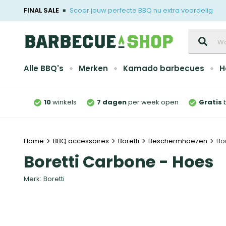
FINAL SALE
Scoor jouw perfecte BBQ nu extra voordelig
Zoeken
Alle BBQ's
Merken
Kamado barbecues
H
10
winkels
7 dagen
per week open
Gratis
Home
BBQ accessoires
Boretti
Beschermhoezen
Bo
Boretti Carbone - Hoes
Merk:
Boretti