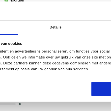
Naarden
Utrecht
Details
 van cookies
ent en advertenties te personaliseren, om functies voor social
. Ook delen we informatie over uw gebruik van onze site met on
e. Deze partners kunnen deze gegevens combineren met andere i
een review
5,0
/5
erzameld op basis van uw gebruik van hun services.
mooie hoes van 
mooie hoes en snel
5
geleverd
0
Door yvonne
0
op
1 mei 2025
0