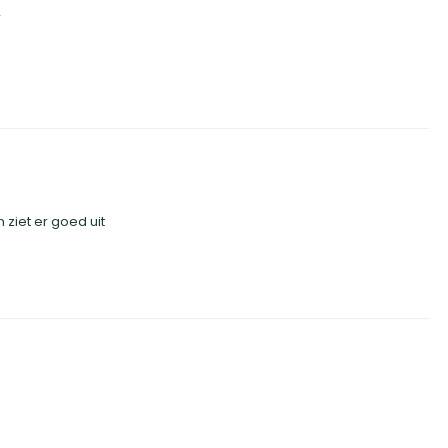
r
n ziet er goed uit