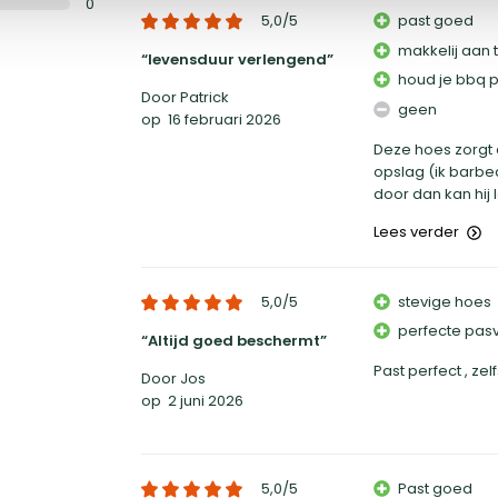
0
5,0
/5
past goed
makkelij aan 
levensduur verlengend
houd je bbq 
Door Patrick
geen
op
16 februari 2026
Deze hoes zorgt e
opslag (ik barbeq
door dan kan hij l
Lees verder
5,0
/5
stevige hoes
perfecte pas
Altijd goed beschermt
Past perfect , zel
Door Jos
op
2 juni 2026
5,0
/5
Past goed