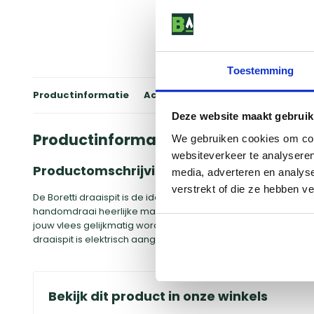
Toestemming
Productinformatie
Accessoires
Winkels
Review
Deze website maakt gebruik
Productinformatie
We gebruiken cookies om cont
websiteverkeer te analyseren
Productomschrijving
media, adverteren en analys
verstrekt of die ze hebben v
De Boretti draaispit is de ideale aanvulling op jouw Boretti 
handomdraai heerlijke malse, sappige kippetjes, een goede lam
jouw vlees gelijkmatig wordt gegaard en in de tussentijd kan 
draaispit is elektrisch aangedreven. Haal het maximale uit j
Bekijk dit product in onze winkels