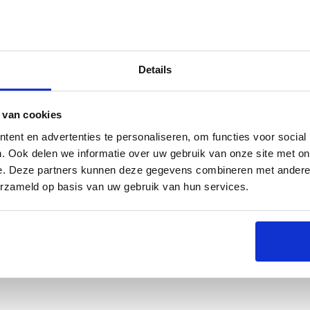
Details
s
Specificaties
 van cookies
ent en advertenties te personaliseren, om functies voor social
. Ook delen we informatie over uw gebruik van onze site met on
e. Deze partners kunnen deze gegevens combineren met andere i
erzameld op basis van uw gebruik van hun services.
Imperatore Nero 4B barbecue. Hiermee bereid je in een
sbout of rollade. De rotatie grill zorgt ervoor dat
je heerlijk ontspannen. De sterke motor van deze
ouw barbecue ervaring!