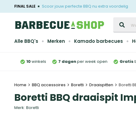
FINAL SALE
Scoor jouw perfecte BBQ nu extra voordelig
Zoeken
Alle BBQ's
Merken
Kamado barbecues
H
10
winkels
7 dagen
per week open
Gratis
Home
BBQ accessoires
Boretti
Draaispitten
Boretti 
Boretti BBQ draaispit I
Merk:
Boretti