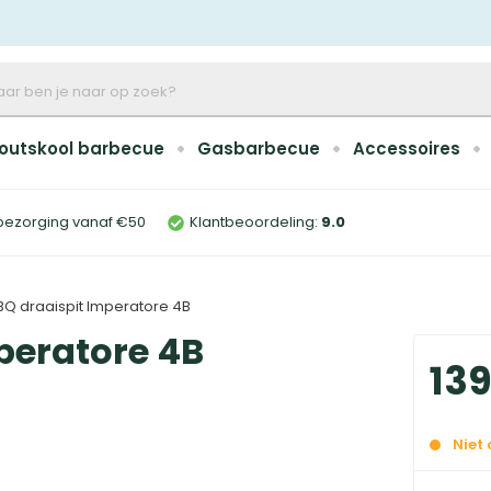
outskool barbecue
Gasbarbecue
Accessoires
bezorging vanaf €50
Klantbeoordeling:
9
.0
BBQ draaispit Imperatore 4B
mperatore 4B
13
Niet