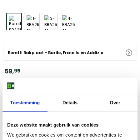
Boretti Bakplaat - Barilo, Fratello en Addizio
59
,
95
Voor 18:00 besteld, morgen in huis
Af te halen in 9 winkels
Toestemming
Details
Over
Productomschrijving
Deze website maakt gebruik van cookies
Met de geëmailleerde gietijzeren bakplaat van Boretti bak je de
lekkerste gerechten in mum van tijd. De bakplaat is de ideale
We gebruiken cookies om content en advertenties te
uitbreiding voor de Boretti Barilo, Fratello en Addizio barbecue. De