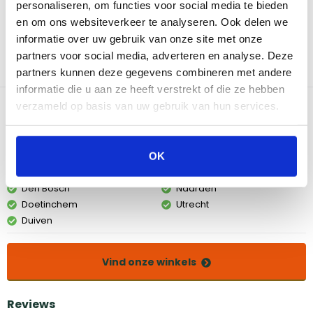
personaliseren, om functies voor social media te bieden
voordelen van gietijzer zijn oneindig. Duurzaam, snel warm, blijft
en om ons websiteverkeer te analyseren. Ook delen we
lang warm en zorgt voor een onverbeterlijke smaak. Het is
robuust en sterk materiaal en eenvoudig schoon te maken, je
informatie over uw gebruik van onze site met onze
hebt aan een borstel en warm water genoeg. Met de vlakke
partners voor social media, adverteren en analyse. Deze
bakplaat bereid je eenvoudig pannenkoeken, wraps, vis of een
partners kunnen deze gegevens combineren met andere
goed stuk vlees.
informatie die u aan ze heeft verstrekt of die ze hebben
Bekijk dit product in onze winkels
verzameld op basis van uw gebruik van hun services.
Amsterdam
Eindhoven
OK
Breda
Groningen
Den Bosch
Naarden
Doetinchem
Utrecht
Duiven
Vind onze winkels
Reviews