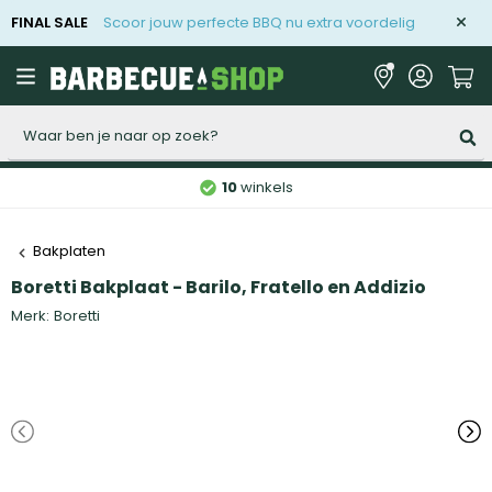
FINAL SALE
Scoor jouw perfecte BBQ nu extra voordelig
Zoeken
10
winkels
Bakplaten
Boretti Bakplaat - Barilo, Fratello en Addizio
Merk:
Boretti