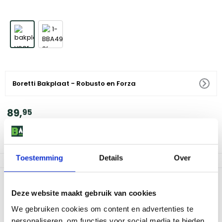
Boretti Bakplaat - Robusto en Forza
89
,
95
Voor 18:00 besteld, morgen in huis
Af te halen in 9 winkels
Toestemming
Details
Over
Productomschrijving
Deze website maakt gebruik van cookies
Met de geëmailleerde gietijzeren bakplaat bak je de lekkerste
gerechten in mum van tijd. De bakplaat is de ideale uitbreiding
We gebruiken cookies om content en advertenties te
voor de Boretti Robusto en Forza barbecues. De voordelen van
personaliseren, om functies voor social media te bieden