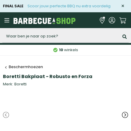
FINAL SALE
Scoor jouw perfecte BBQ nu extra voordelig
Zoeken
10
winkels
Beschermhoezen
Boretti Bakplaat - Robusto en Forza
Merk:
Boretti