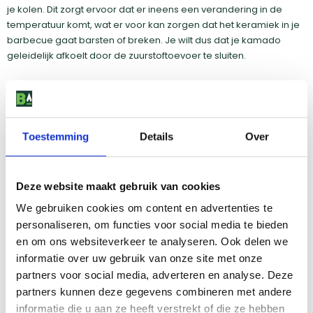
je kolen. Dit zorgt ervoor dat er ineens een verandering in de
temperatuur komt, wat er voor kan zorgen dat het keramiek in je
barbecue gaat barsten of breken. Je wilt dus dat je kamado
geleidelijk afkoelt door de zuurstoftoevoer te sluiten.
Maak gemakkelijk je kamado schoon
Toestemming
Details
Over
Na het gebruik van je kamado is het belangrijk dat je hem goed
schoonmaakt. Met een goede
borstel
maak je eenvoudig het
rooster schoon. Na het barbecueën moet je ook het as uit je BBQ
Deze website maakt gebruik van cookies
halen, om ervoor te zorgen dat de luchtstroom je barbecue goed
blijft. Soms zit er een asopvangbak in je kamado, die het as
We gebruiken cookies om content en advertenties te
opvangt. Mocht dit niet in je kamado zitten, dan kun je een
as
personaliseren, om functies voor social media te bieden
pook
gebruiken om het as uit je kamado te halen. Deze gebruik je
en om ons websiteverkeer te analyseren. Ook delen we
via de onderste luchtschuif en hiermee schuif je het as er uit. Om
informatie over uw gebruik van onze site met onze
het goed op te vangen kun je ook een
as pan
gebruiken.
partners voor social media, adverteren en analyse. Deze
partners kunnen deze gegevens combineren met andere
Mocht je kamado na verloop van tijd heel vies zijn, dan kun je hem
informatie die u aan ze heeft verstrekt of die ze hebben
schoonbranden. Het schoonbranden van je BBQ hoef je niet elke