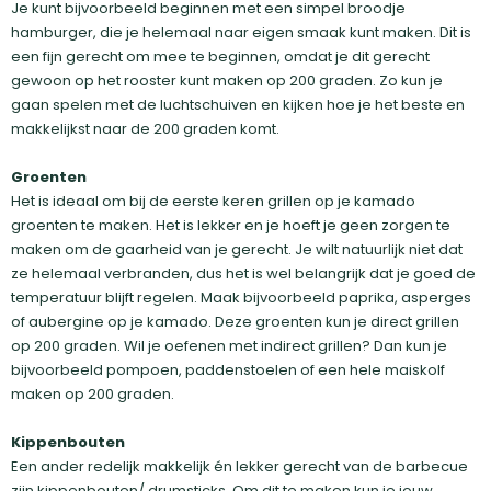
Je kunt bijvoorbeeld beginnen met een simpel broodje
hamburger, die je helemaal naar eigen smaak kunt maken. Dit is
een fijn gerecht om mee te beginnen, omdat je dit gerecht
gewoon op het rooster kunt maken op 200 graden. Zo kun je
gaan spelen met de luchtschuiven en kijken hoe je het beste en
makkelijkst naar de 200 graden komt.
Groenten
Het is ideaal om bij de eerste keren grillen op je kamado
groenten te maken. Het is lekker en je hoeft je geen zorgen te
maken om de gaarheid van je gerecht. Je wilt natuurlijk niet dat
ze helemaal verbranden, dus het is wel belangrijk dat je goed de
temperatuur blijft regelen. Maak bijvoorbeeld paprika, asperges
of aubergine op je kamado. Deze groenten kun je direct grillen
op 200 graden. Wil je oefenen met indirect grillen? Dan kun je
bijvoorbeeld pompoen, paddenstoelen of een hele maiskolf
maken op 200 graden.
Kippenbouten
Een ander redelijk makkelijk én lekker gerecht van de barbecue
zijn kippenbouten/ drumsticks. Om dit te maken kun je jouw