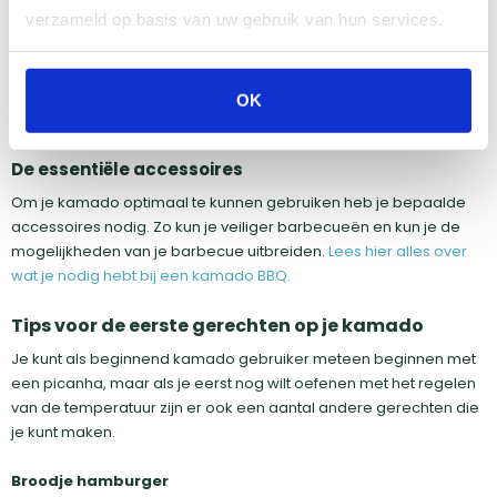
keer te doen. Dit doe je meestal 1 keer per jaar als of als je
verzameld op basis van uw gebruik van hun services.
barbecue heel vies is.
Lees hier meer over het schoonmaken en
schoonbranden van je kamado.
OK
De essentiële accessoires
Om je kamado optimaal te kunnen gebruiken heb je bepaalde
accessoires nodig. Zo kun je veiliger barbecueën en kun je de
mogelijkheden van je barbecue uitbreiden.
Lees hier alles over
wat je nodig hebt bij een kamado BBQ.
Tips voor de eerste gerechten op je kamado
Je kunt als beginnend kamado gebruiker meteen beginnen met
een picanha, maar als je eerst nog wilt oefenen met het regelen
van de temperatuur zijn er ook een aantal andere gerechten die
je kunt maken.
Broodje hamburger