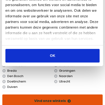
voertuig schoon tijdens het transport. De Weber Traveler
personaliseren, om functies voor social media te bieden
Opbergtas is meer dan alleen een beschermhoes. Het is ook een
en om ons websiteverkeer te analyseren. Ook delen we
handige opbergruimte voor al jouw barbecue tools. De tas is
gemaakt van duurzaam materiaal dat bestand is tegen de
informatie over uw gebruik van onze site met onze
elementen. Het past perfect om de Weber Traveler, waardoor je
partners voor social media, adverteren en analyse. Deze
zeker weet dat jouw barbecue veilig en beschermd is. Wanneer
partners kunnen deze gegevens combineren met andere
de tas niet in gebruik is, kan hij plat en klein worden opgevouwen.
informatie die u aan ze heeft verstrekt of die ze hebben
Zo neemt hij weinig ruimte in beslag in jouw laadruimte of
verzameld op basis van uw gebruik van hun services.
garage.
Bekijk dit product in onze winkels
OK
Amsterdam
Eindhoven
Breda
Groningen
Den Bosch
Naarden
Doetinchem
Utrecht
Duiven
Vind onze winkels