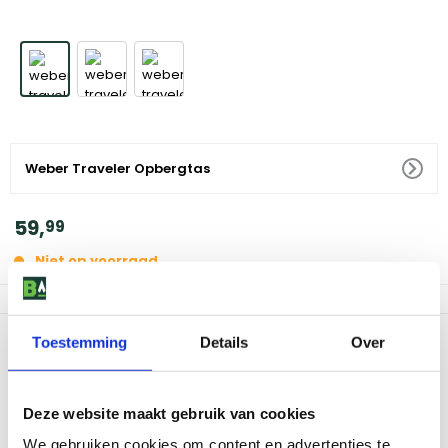
Weber Traveler Opbergtas
59
,
99
Niet op voorraad
Productomschrijving
Toestemming
Details
Over
De Weber Traveler Opbergtas is een essentieel accessoire voor
elke barbecue liefhebber. Deze op maat gemaakte tas is
Deze website maakt gebruik van cookies
speciaal ontworpen om jouw Weber Traveler barbecue te
beschermen tegen vet en vuil. Zo blijft het interieur van jouw
We gebruiken cookies om content en advertenties te