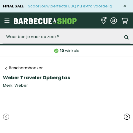
FINAL SALE
Scoor jouw perfecte BBQ nu extra voordelig
Zoeken
10
winkels
Beschermhoezen
Weber Traveler Opbergtas
Merk:
Weber