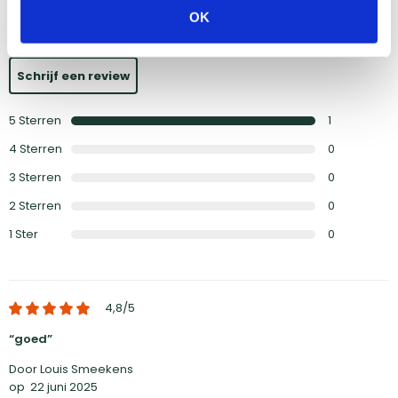
4,8
OK
4,8
/5 (
1 reviews
)
Schrijf een review
5
Sterren
1
4
Sterren
0
3
Sterren
0
2
Sterren
0
1
Ster
0
4,8
/5
goed
Door Louis Smeekens
op
22 juni 2025