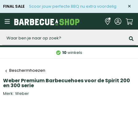
FINAL SALE
Scoor jouw perfecte BBQ nu extra voordelig
Zoeken
10
winkels
Beschermhoezen
Weber Premium Barbecuehoes voor de Spirit 200
en 300 serie
Merk:
Weber