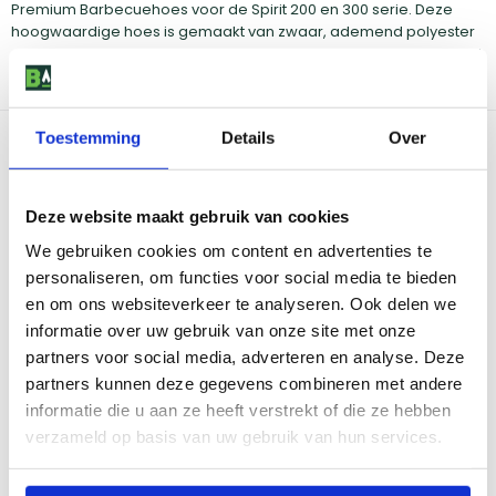
Premium Barbecuehoes voor de Spirit 200 en 300 serie. Deze
hoogwaardige hoes is gemaakt van zwaar, ademend polyester
dat uitstekende bescherming biedt tegen weersinvloeden. Of het
nu regent, sneeuwt of de zon fel schijnt, je barbecue blijft in
topconditie dankzij deze hoes.
Toestemming
Details
Over
Bekijk dit product in onze winkels
Deze website maakt gebruik van cookies
Amsterdam
Eindhoven
Breda
Groningen
We gebruiken cookies om content en advertenties te
Den Bosch
Naarden
personaliseren, om functies voor social media te bieden
Doetinchem
Utrecht
en om ons websiteverkeer te analyseren. Ook delen we
Duiven
informatie over uw gebruik van onze site met onze
partners voor social media, adverteren en analyse. Deze
partners kunnen deze gegevens combineren met andere
Vind onze winkels
informatie die u aan ze heeft verstrekt of die ze hebben
verzameld op basis van uw gebruik van hun services.
Reviews