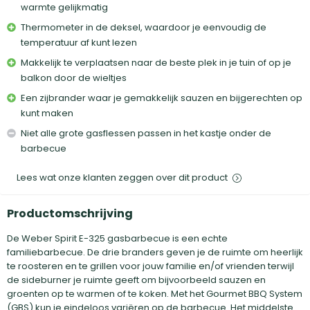
warmte gelijkmatig
Thermometer in de deksel, waardoor je eenvoudig de
temperatuur af kunt lezen
Makkelijk te verplaatsen naar de beste plek in je tuin of op je
balkon door de wieltjes
Een zijbrander waar je gemakkelijk sauzen en bijgerechten op
kunt maken
Niet alle grote gasflessen passen in het kastje onder de
barbecue
Lees wat onze klanten zeggen over dit product
Productomschrijving
De Weber Spirit E-325 gasbarbecue is een echte
familiebarbecue. De drie branders geven je de ruimte om heerlijk
te roosteren en te grillen voor jouw familie en/of vrienden terwijl
de sideburner je ruimte geeft om bijvoorbeeld sauzen en
groenten op te warmen of te koken. Met het Gourmet BBQ System
(GBS) kun je eindeloos variëren op de barbecue. Het middelste