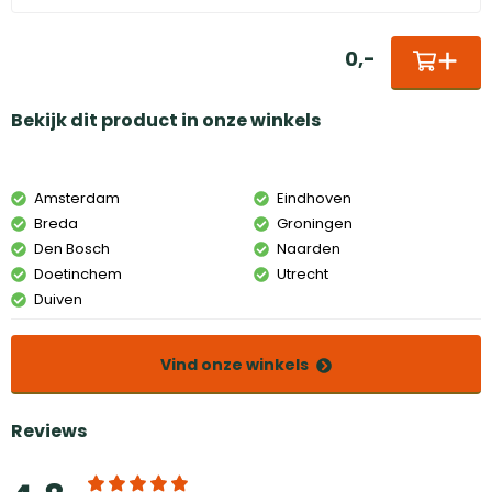
0
,
-
Bekijk dit product in onze winkels
Amsterdam
Eindhoven
Breda
Groningen
Den Bosch
Naarden
Doetinchem
Utrecht
Duiven
Vind onze winkels
Reviews