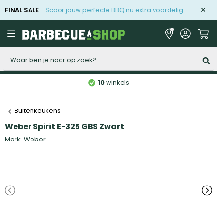
FINAL SALE
Scoor jouw perfecte BBQ nu extra voordelig
Zoeken
10
winkels
Buitenkeukens
Weber Spirit E-325 GBS Zwart
Merk:
Weber