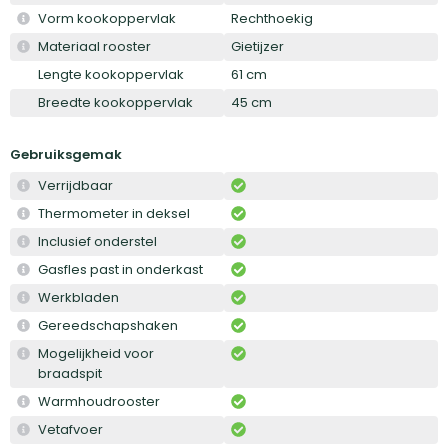
Vorm kookoppervlak
Rechthoekig
Materiaal rooster
Gietijzer
Lengte kookoppervlak
61 cm
Breedte kookoppervlak
45 cm
Gebruiksgemak
Verrijdbaar
Thermometer in deksel
Inclusief onderstel
Gasfles past in onderkast
Werkbladen
Gereedschapshaken
Mogelijkheid voor
braadspit
Warmhoudrooster
Vetafvoer