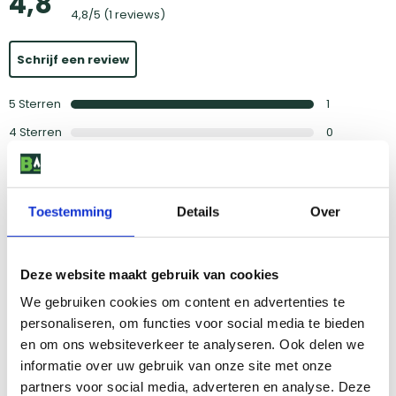
4,8
4,8
/5 (
1 reviews
)
Schrijf een review
5
Sterren
1
4
Sterren
0
3
Sterren
0
2
Sterren
0
Toestemming
Details
Over
1
Ster
0
Deze website maakt gebruik van cookies
4,8
/5
We gebruiken cookies om content en advertenties te
duidelijk gebruiksaanwijzing
personaliseren, om functies voor social media te bieden
en om ons websiteverkeer te analyseren. Ook delen we
Door Adri
informatie over uw gebruik van onze site met onze
op
11 mei 2025
partners voor social media, adverteren en analyse. Deze