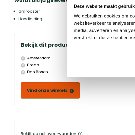
Wordt altijd geleverd met:
Deze website maakt gebruik
Grillrooster
We gebruiken cookies om cont
Handleiding
websiteverkeer te analyseren
media, adverteren en analys
verstrekt of die ze hebben v
Bekijk dit product in onze winkels
Amsterdam
Doetinchem
Breda
Duiven
Den Bosch
Eindhoven
Vind onze winkels
Bekijk de actievoorwaarden