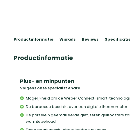
Productinformatie
Winkels
Reviews
Specificati
Productinformatie
Plus- en minpunten
Volgens onze specialist Andre
Mogelijkheid om de Weber Connect-smart-technologi
De barbecue beschikt over een digitale thermometer
De porselein geëmailleerde gietijzeren grillroosters zo
warmtebehoud
Twee apart aanstuurbare barbecuezones