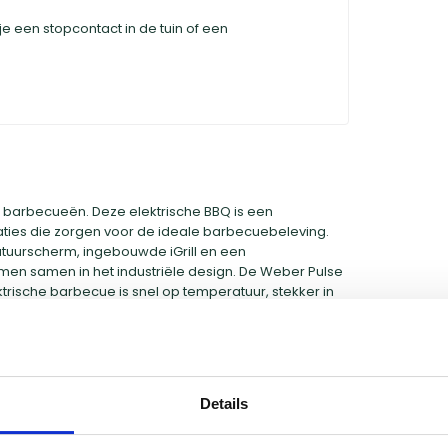
 een stopcontact in de tuin of een
n barbecueën. Deze elektrische BBQ is een
ties die zorgen voor de ideale barbecuebeleving.
atuurscherm, ingebouwde iGrill en een
men samen in het industriële design. De Weber Pulse
trische barbecue is snel op temperatuur, stekker in
arnaast is de Pulse de perfecte oplossing voor
arbecue of waar je weinig ruimte hebt voor een
ulse zorgen voor de perfecte grillmarkeringen op uw
ien er niet alleen mooi uit, maar zorgen ook voor
Details