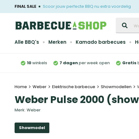
FINAL SALE
Scoor jouw perfecte BBQ nu extra voordelig
Zoeken
Alle BBQ's
Merken
Kamado barbecues
H
10
winkels
7 dagen
per week open
Gratis
Home
Weber
Elektrische barbecue
Showmodellen
Weber Pulse 2000 (sho
Merk:
Weber
Showmodel