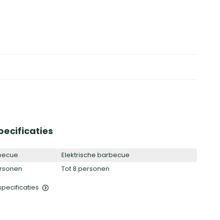
pecificaties
becue
Elektrische barbecue
ersonen
Tot 8 personen
 specificaties