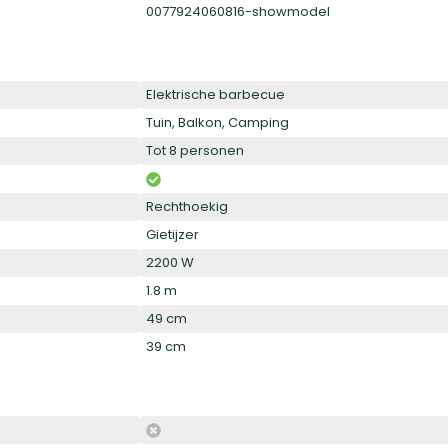
0077924060816-showmodel
Elektrische barbecue
Tuin, Balkon, Camping
Tot 8 personen
Rechthoekig
Gietijzer
2200 W
1.8 m
49 cm
39 cm