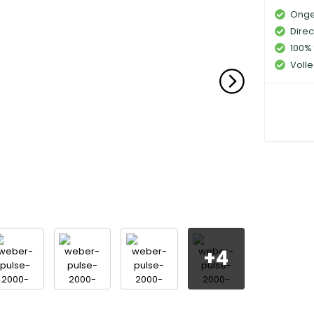
Onge
Direc
100% 
Volle
+
4