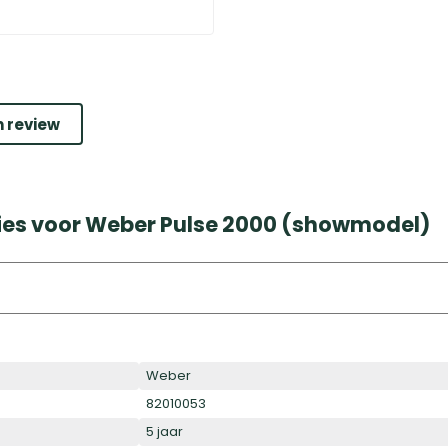
n review
ies voor Weber Pulse 2000 (showmodel)
Weber
82010053
5 jaar