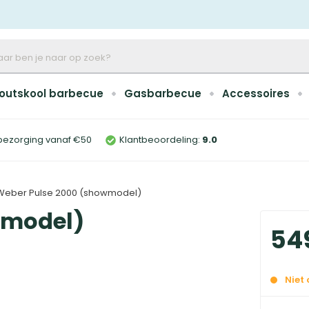
outskool barbecue
Gasbarbecue
Accessoires
bezorging vanaf €50
Klantbeoordeling:
9
.0
Weber Pulse 2000 (showmodel)
wmodel)
54
Niet