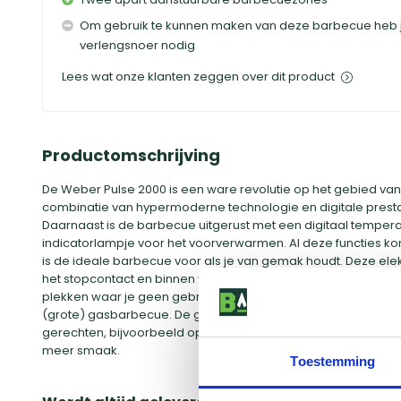
Om gebruik te kunnen maken van deze barbecue heb je
verlengsnoer nodig
Lees wat onze klanten zeggen over dit product
Productomschrijving
De Weber Pulse 2000 is een ware revolutie op het gebied va
combinatie van hypermoderne technologie en digitale presta
Daarnaast is de barbecue uitgerust met een digitaal temper
indicatorlampje voor het voorverwarmen. Al deze functies ko
is de ideale barbecue voor als je van gemak houdt. Deze elek
het stopcontact en binnen vijf minuten kun je aan de slag. Da
plekken waar je geen gebruik mag maken van een houtskoolb
(grote) gasbarbecue. De gietijzeren roosters op de Weber P
gerechten, bijvoorbeeld op heerlijke steaks. De grillstrepen z
meer smaak.
Toestemming