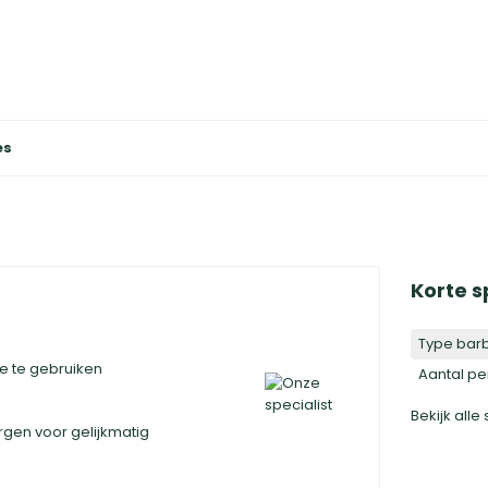
es
Korte s
Type bar
e te gebruiken
Aantal p
Bekijk alle
rgen voor gelijkmatig