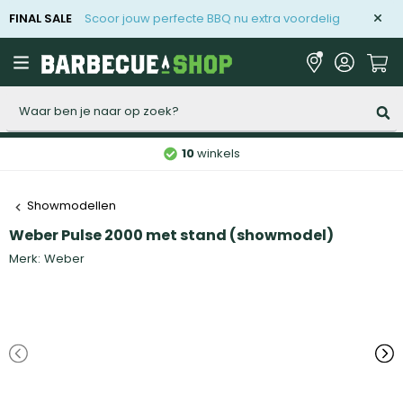
FINAL SALE
Scoor jouw perfecte BBQ nu extra voordelig
Zoeken
10
winkels
Showmodellen
Weber Pulse 2000 met stand (showmodel)
Merk:
Weber