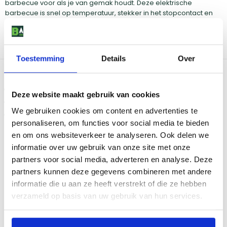
barbecue voor als je van gemak houdt. Deze elektrische
barbecue is snel op temperatuur, stekker in het stopcontact en
binnen vijf minuten kun je aan de slag. De gietijzeren roosters op
de Weber Pulse zorgen voor de perfecte grillmarkeringen op je
gerechten, bijvoorbeeld op heerlijke steaks. De grillstrepen zien
er niet alleen mooi uit, maar zorgen ook voor meer smaak.
Toestemming
Details
Over
Wordt altijd geleverd met:
Grillrooster
Deze website maakt gebruik van cookies
Onderstel
We gebruiken cookies om content en advertenties te
Handleiding
personaliseren, om functies voor social media te bieden
en om ons websiteverkeer te analyseren. Ook delen we
Bekijk dit product in onze winkels
informatie over uw gebruik van onze site met onze
partners voor social media, adverteren en analyse. Deze
partners kunnen deze gegevens combineren met andere
Amsterdam
Eindhoven
informatie die u aan ze heeft verstrekt of die ze hebben
Breda
Groningen
Den Bosch
Naarden
verzameld op basis van uw gebruik van hun services.
Doetinchem
Utrecht
Duiven