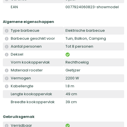
EAN
0077924060823-showmodel
Algemene eigenschappen
Type barbecue
Elektrische barbecue
Barbecue geschikt voor
Tuin, Balkon, Camping
Aantal personen
Tot 8 personen
Deksel
Vorm kookoppervlak
Rechthoekig
Materiaal rooster
Gietijzer
Vermogen
2200 W
Kabellengte
1.8 m
Lengte kookoppervlak
49 cm
Breedte kookoppervlak
39 cm
Gebruiksgemak
Verrijdbaar