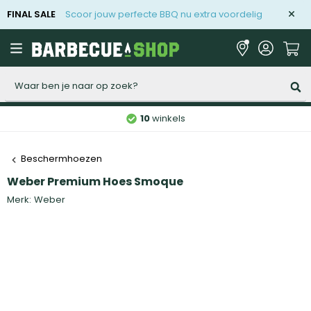
FINAL SALE
Scoor jouw perfecte BBQ nu extra voordelig
Zoeken
10
winkels
Beschermhoezen
Weber Premium Hoes Smoque
Merk:
Weber