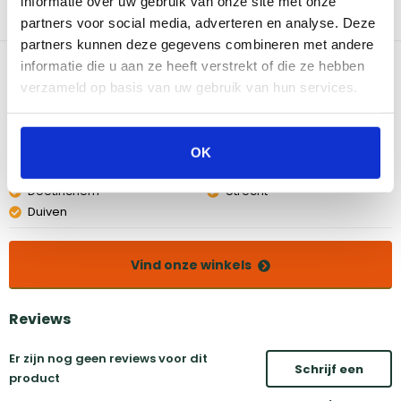
informatie over uw gebruik van onze site met onze
uitzondering van bevestigingsriemen).
partners voor social media, adverteren en analyse. Deze
partners kunnen deze gegevens combineren met andere
Bekijk dit product in onze winkels
informatie die u aan ze heeft verstrekt of die ze hebben
verzameld op basis van uw gebruik van hun services.
Amsterdam
Eindhoven
Breda
Groningen
OK
Den Bosch
Naarden
Doetinchem
Utrecht
Duiven
Vind onze winkels
Reviews
Er zijn nog geen reviews voor dit
Schrijf een
product