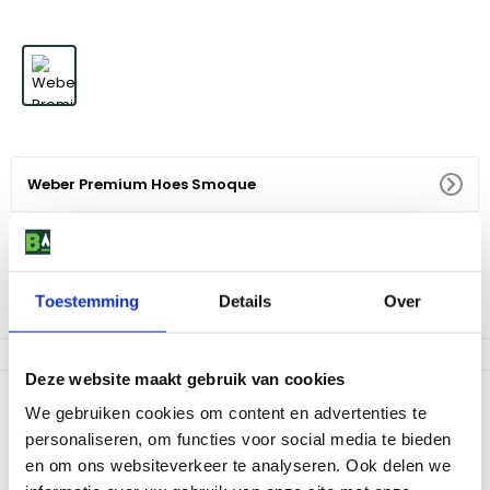
Weber Premium Hoes Smoque
64
,
99
Vraag naar levertijd
Toestemming
Details
Over
Af te halen in 9 winkels
Deze website maakt gebruik van cookies
Productomschrijving
We gebruiken cookies om content en advertenties te
personaliseren, om functies voor social media te bieden
De hoes is lichtgewicht, UV resistent, waterproof, ademend en
heeft diverse geavanceerde bevestigingsmogelijkheden.
en om ons websiteverkeer te analyseren. Ook delen we
Gemaakt van 100% gerecycleerd PET plastic materials (met