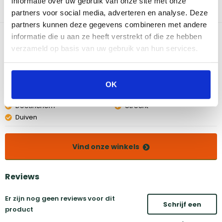
informatie over uw gebruik van onze site met onze
uitzondering van bevestigingsriemen).
partners voor social media, adverteren en analyse. Deze
partners kunnen deze gegevens combineren met andere
Bekijk dit product in onze winkels
informatie die u aan ze heeft verstrekt of die ze hebben
verzameld op basis van uw gebruik van hun services.
Amsterdam
Eindhoven
Breda
Groningen
OK
Den Bosch
Naarden
Doetinchem
Utrecht
Duiven
Vind onze winkels
Reviews
Er zijn nog geen reviews voor dit
Schrijf een
product