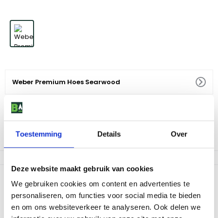
Weber Premium Hoes Searwood
69
,
99
Vraag naar levertijd
Toestemming
Details
Over
Af te halen in 9 winkels
Deze website maakt gebruik van cookies
Productomschrijving
We gebruiken cookies om content en advertenties te
personaliseren, om functies voor social media te bieden
De hoes is lichtgewicht, UV resistent, waterproof, ademend en
heeft diverse geavanceerde bevestigingsmogelijkheden.
en om ons websiteverkeer te analyseren. Ook delen we
Gemaakt van 100% gerecycleerd PET plastic materials (met