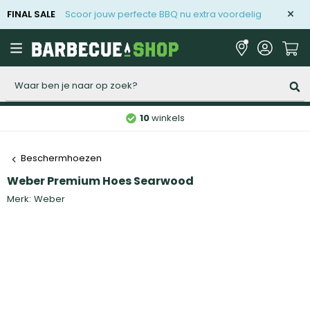
FINAL SALE
Scoor jouw perfecte BBQ nu extra voordelig
Zoeken
10
winkels
Beschermhoezen
Weber Premium Hoes Searwood
Merk:
Weber