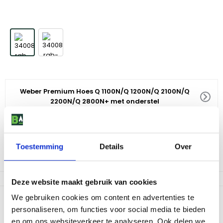
Weber Premium Hoes Q 1100N/Q 1200N/Q 2100N/Q
2200N/Q 2800N+ met onderstel
59
,
99
Toestemming
Details
Over
Vraag naar levertijd
Af te halen in 9 winkels
Deze website maakt gebruik van cookies
We gebruiken cookies om content en advertenties te
Productomschrijving
personaliseren, om functies voor social media te bieden
De hoes is lichtgewicht, UV resistent, waterproof, ademend en is
en om ons websiteverkeer te analyseren. Ook delen we