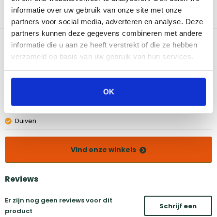
gemakkelijk te hanteren. Gemaakt van 100% gerecycleerd PET
informatie over uw gebruik van onze site met onze
plastic materials (met uitzondering van bevestigingsriemen).
partners voor social media, adverteren en analyse. Deze
partners kunnen deze gegevens combineren met andere
Bekijk dit product in onze winkels
informatie die u aan ze heeft verstrekt of die ze hebben
verzameld op basis van uw gebruik van hun services.
Amsterdam
Eindhoven
Breda
Groningen
OK
Den Bosch
Naarden
Doetinchem
Utrecht
Duiven
Vind onze winkels
Reviews
Er zijn nog geen reviews voor dit
Schrijf een
product