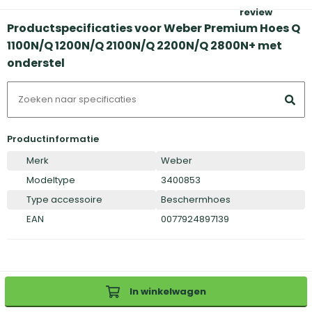
review
Productspecificaties voor Weber Premium Hoes Q
1100N/Q 1200N/Q 2100N/Q 2200N/Q 2800N+ met
onderstel
Productinformatie
Merk
Weber
Modeltype
3400853
Type accessoire
Beschermhoes
EAN
0077924897139
In winkelwagen
Inloggen