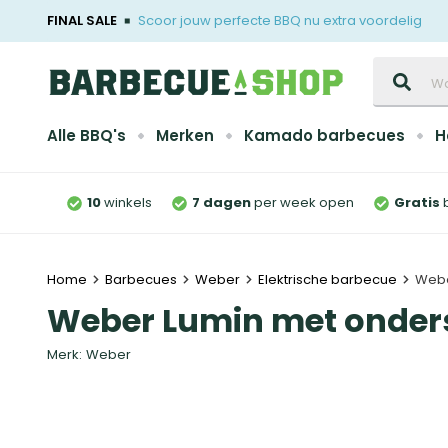
FINAL SALE
Scoor jouw perfecte BBQ nu extra voordelig
Zoeken
Alle BBQ's
Merken
Kamado barbecues
H
10
winkels
7 dagen
per week open
Gratis
Home
Barbecues
Weber
Elektrische barbecue
Webe
Weber Lumin met onders
Merk:
Weber