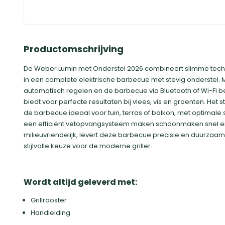
Productomschrijving
De Weber Lumin met Onderstel 2026 combineert slimme tech
in een complete elektrische barbecue met stevig onderstel.
automatisch regelen en de barbecue via Bluetooth of Wi-Fi b
biedt voor perfecte resultaten bij vlees, vis en groenten. Het
de barbecue ideaal voor tuin, terras of balkon, met optimale sta
een efficiënt vetopvangsysteem maken schoonmaken snel en 
milieuvriendelijk, levert deze barbecue precisie en duurzaa
stijlvolle keuze voor de moderne griller.
Wordt altijd geleverd met:
Grillrooster
Handleiding