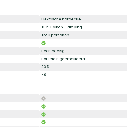
Elektrische barbecue
Tuin, Balkon, Camping
Tot 8 personen
Rechthoekig
Porselein geëmailleerd
33.5
49