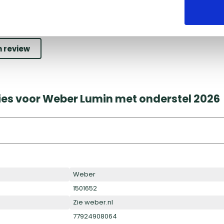
n review
ies voor Weber Lumin met onderstel 2026
Weber
1501652
Zie weber.nl
77924908064