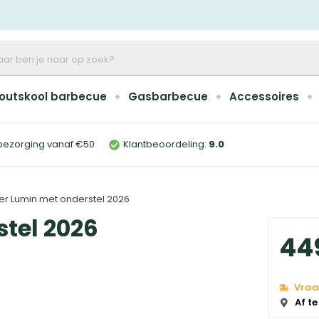
outskool barbecue
Gasbarbecue
Accessoires
bezorging vanaf €50
Klantbeoordeling:
9
.0
r Lumin met onderstel 2026
tel 2026
44
Vraa
Af te