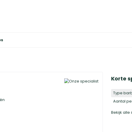
es
Korte s
Type bar
eën
Aantal p
Bekijk alle