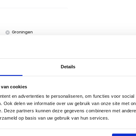
Groningen
Naarden
Utrecht
Details
 van cookies
ent en advertenties te personaliseren, om functies voor social
. Ook delen we informatie over uw gebruik van onze site met on
korting
op dit product. Vraag
al en ontvang een mooie
e. Deze partners kunnen deze gegevens combineren met andere i
erzameld op basis van uw gebruik van hun services.
en