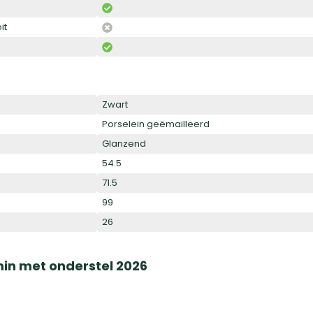
it
Zwart
Porselein geëmailleerd
Glanzend
54.5
71.5
99
26
in met onderstel 2026