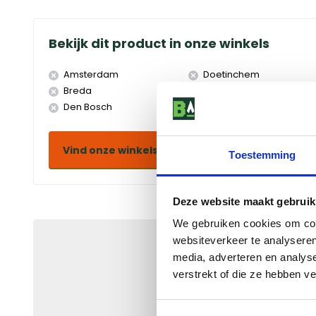
Bekijk dit product in onze winkels
Amsterdam
Doetinchem
Breda
Duiven
Den Bosch
Eindhoven
Vind onze winkels
Toestemming
Deze website maakt gebruik
We gebruiken cookies om cont
websiteverkeer te analyseren
Ontvang
gegarandeerd 
naar jouw persoonlijke de
media, adverteren en analys
korting!
verstrekt of die ze hebben v
Bekijk de actievoorwaard