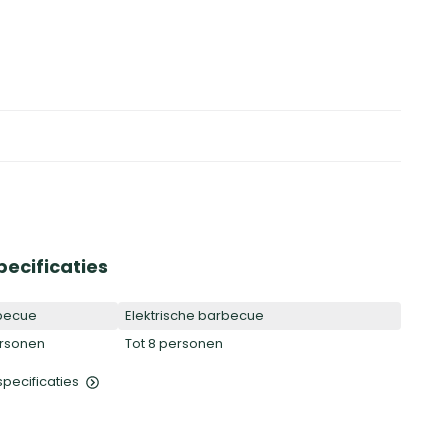
pecificaties
becue
Elektrische barbecue
ersonen
Tot 8 personen
 specificaties