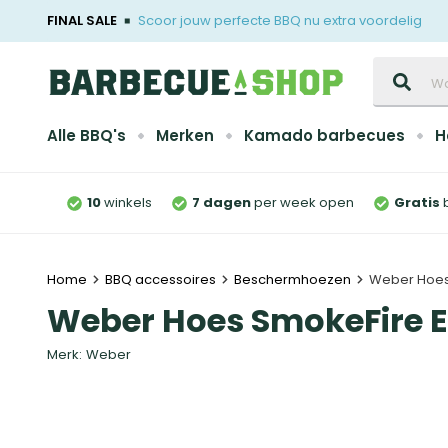
FINAL SALE
Scoor jouw perfecte BBQ nu extra voordelig
Zoeken
Alle BBQ's
Merken
Kamado barbecues
H
10
winkels
7 dagen
per week open
Gratis
Home
BBQ accessoires
Beschermhoezen
Weber Hoes
Weber Hoes SmokeFire 
Merk:
Weber