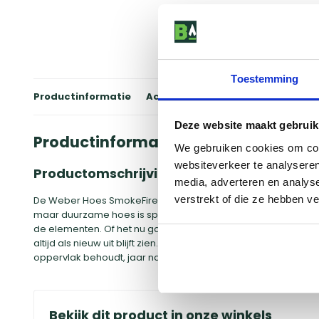
Toestemming
Productinformatie
Accessoires
Winkels
Review
Deze website maakt gebruik
Productinformatie
We gebruiken cookies om cont
websiteverkeer te analyseren
Productomschrijving
media, adverteren en analys
verstrekt of die ze hebben v
De Weber Hoes SmokeFire EX6/EPX6 is een essentieel accesso
maar duurzame hoes is speciaal ontworpen om je Weber Sm
de elementen. Of het nu gaat om regen, sneeuw, hagel of zon
altijd als nieuw uit blijft zien. Het waterbestendige materiaal
oppervlak behoudt, jaar na jaar.
Bekijk dit product in onze winkels