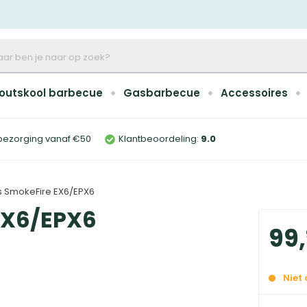
outskool barbecue
Gasbarbecue
Accessoires
bezorging vanaf €50
Klantbeoordeling:
9
.0
 SmokeFire EX6/EPX6
EX6/EPX6
99
,
Niet