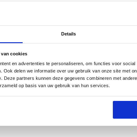
Details
s
Specificaties
 van cookies
ent en advertenties te personaliseren, om functies voor social
. Ook delen we informatie over uw gebruik van onze site met on
e. Deze partners kunnen deze gegevens combineren met andere i
erzameld op basis van uw gebruik van hun services.
ire voor elke barbecue-liefhebber. Deze lichte
okeFire EX6/ EPX6 barbecue te beschermen tegen
neschijn, deze hoes zorgt ervoor dat je barbecue er
 zorgt ervoor dat je barbecue zijn schone, glanzende