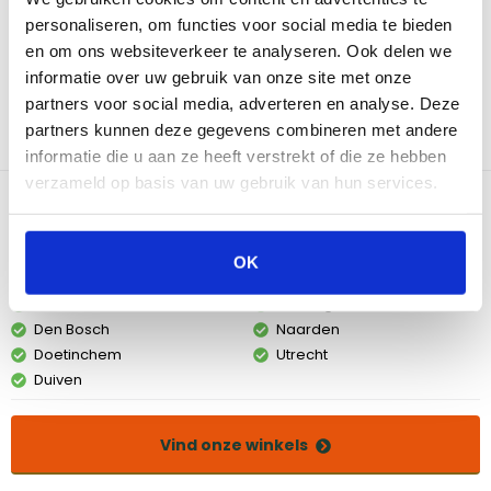
en andere weersomstandigheden. De waterbestendige stof
personaliseren, om functies voor social media te bieden
zorgt ervoor dat je barbecue altijd droog blijft, waardoor de
en om ons websiteverkeer te analyseren. Ook delen we
levensduur van je barbecue aanzienlijk wordt verlengd.
informatie over uw gebruik van onze site met onze
Bovendien is de hoes gemaakt van lichtgewicht materiaal,
partners voor social media, adverteren en analyse. Deze
waardoor het afdekken en opbergen van je barbecue een fluitje
partners kunnen deze gegevens combineren met andere
van een cent is.
informatie die u aan ze heeft verstrekt of die ze hebben
verzameld op basis van uw gebruik van hun services.
Bekijk dit product in onze winkels
OK
Amsterdam
Eindhoven
Breda
Groningen
Den Bosch
Naarden
Doetinchem
Utrecht
Duiven
Vind onze winkels