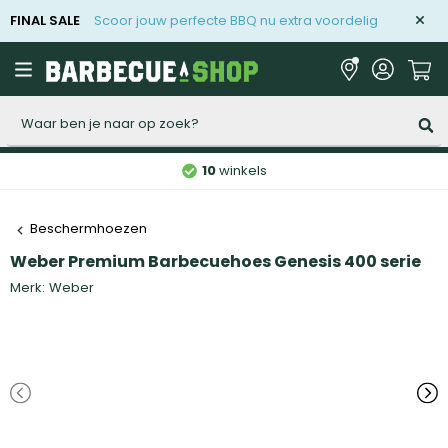
FINAL SALE
Scoor jouw perfecte BBQ nu extra voordelig
Zoeken
10
winkels
Beschermhoezen
Weber Premium Barbecuehoes Genesis 400 serie
Merk:
Weber