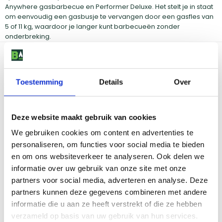
Anywhere gasbarbecue en Performer Deluxe. Het stelt je in staat
om eenvoudig een gasbusje te vervangen door een gasfles van
5 of 11 kg, waardoor je langer kunt barbecueën zonder
onderbreking.
Bekijk dit product in onze winkels
Toestemming
Details
Over
Amsterdam
Eindhoven
Breda
Groningen
Den Bosch
Naarden
Deze website maakt gebruik van cookies
Doetinchem
Utrecht
We gebruiken cookies om content en advertenties te
Duiven
personaliseren, om functies voor social media te bieden
en om ons websiteverkeer te analyseren. Ook delen we
Vind onze winkels
informatie over uw gebruik van onze site met onze
partners voor social media, adverteren en analyse. Deze
partners kunnen deze gegevens combineren met andere
Reviews
informatie die u aan ze heeft verstrekt of die ze hebben
verzameld op basis van uw gebruik van hun services.