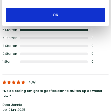
5,0
5,0
/5 (
1 reviews
)
OK
Schrijf een review
5
Sterren
1
4
Sterren
0
3
Sterren
0
2
Sterren
0
1
Ster
0
5,0
/5
De oplossing om grote gasfles aan te sluiten op de weber
bbq
Door Jannie
op
9 juni 2025