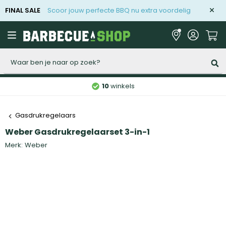
FINAL SALE
Scoor jouw perfecte BBQ nu extra voordelig
Zoeken
10
winkels
Gasdrukregelaars
Weber Gasdrukregelaarset 3-in-1
Merk:
Weber