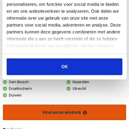
cm, bescherm je jouw barbecue tegen alle weersinvloeden.
personaliseren, om functies voor social media te bieden
Deze hoes is gemaakt van hoogwaardig, duurzaam polyester
en om ons websiteverkeer te analyseren. Ook delen we
dat losjes over je barbecue valt. Met de handige klittenband
informatie over uw gebruik van onze site met onze
bevestig je de hoes eenvoudig aan de onderkant van je
partners voor social media, adverteren en analyse. Deze
barbecue, zodat deze altijd goed op zijn plaats blijft zitten. Zo blijft
je barbecue langer mooi en kun je er nog vele zomers van
partners kunnen deze gegevens combineren met andere
genieten.
informatie die u aan ze heeft verstrekt of die ze hebben
verzameld op basis van uw gebruik van hun services.
Bekijk dit product in onze winkels
OK
Amsterdam
Eindhoven
Breda
Groningen
Den Bosch
Naarden
Doetinchem
Utrecht
Duiven
Vind onze winkels