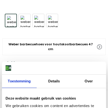
Weber barbecuehoes voor houtskoolbarbecues 47
cm
29
,
99
Voor 18:00 besteld, morgen in huis
Af te halen in 9 winkels
Toestemming
Details
Over
Productomschrijving
Deze website maakt gebruik van cookies
Met de Weber barbecuehoes voor houtskoolbarbecues van 47
We gebruiken cookies om content en advertenties te