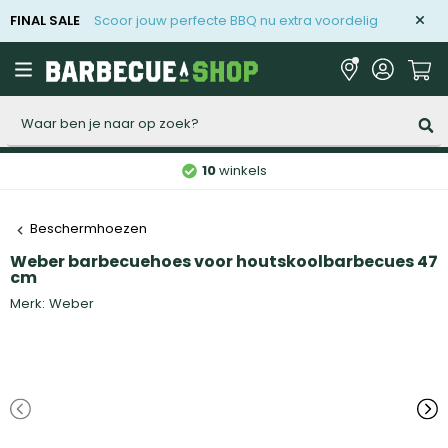
FINAL SALE
Scoor jouw perfecte BBQ nu extra voordelig
Zoeken
10
winkels
Beschermhoezen
Weber barbecuehoes voor houtskoolbarbecues 47
cm
Merk:
Weber