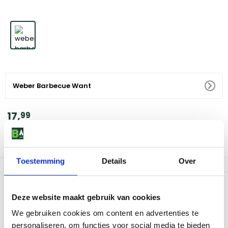
Weber Barbecue Want
17
,
99
Voor 18:00 besteld, morgen in huis
Af te halen in 9 winkels
Toestemming
Details
Over
Productomschrijving
Deze website maakt gebruik van cookies
De Weber Barbecue Want is een essentieel accessoire voor elke
We gebruiken cookies om content en advertenties te
barbecue liefhebber. Deze handschoen biedt uitstekende
bescherming voor je hand en onderarm tijdens het barbecueën.
personaliseren, om functies voor social media te bieden