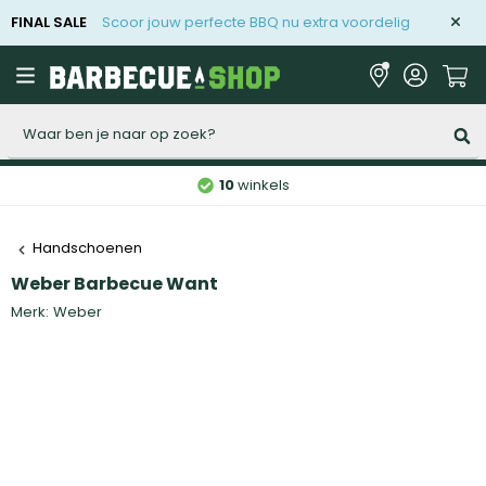
FINAL SALE
Scoor jouw perfecte BBQ nu extra voordelig
Zoeken
10
winkels
Handschoenen
Weber Barbecue Want
Merk:
Weber