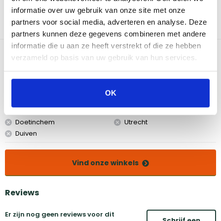
bakplaat. Met deze accessoire is het altijd barbecuetijd. De
informatie over uw gebruik van onze site met onze
gietijzeren bakplaat zorgt ervoor dat de warmte goed behouden
partners voor social media, adverteren en analyse. Deze
blijft en verdeeld wordt, waardoor jouw gerecht gelijkmatig gaart.
Het oppervlak is eenvoudig te reinigen.
partners kunnen deze gegevens combineren met andere
informatie die u aan ze heeft verstrekt of die ze hebben
Bekijk dit product in onze winkels
verzameld op basis van uw gebruik van hun services.
Amsterdam
Eindhoven
OK
Breda
Groningen
Den Bosch
Naarden
Doetinchem
Utrecht
Duiven
Vind onze winkels
Reviews
Er zijn nog geen reviews voor dit
Schrijf een