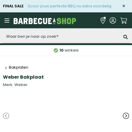
FINAL SALE
Scoor jouw perfecte BBQ nu extra voordelig
Zoeken
10
winkels
Bakplaten
Weber Bakplaat
Merk:
Weber