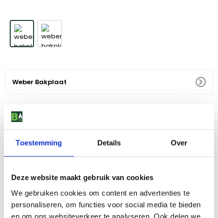
Weber Bakplaat
59
,
99
Niet op voorraad
Toestemming
Details
Over
Productomschrijving
Deze website maakt gebruik van cookies
De Weber Bakplaat is ideaal voor het bereiden van elke maaltijd
op de dag. Bak heerlijke knapperige broden en croissants in de
We gebruiken cookies om content en advertenties te
vroege ochtend. Maak in de middag pannenkoeken op jouw
personaliseren, om functies voor social media te bieden
barbecue. Geniet 's avonds van groenten, fruit en vis van de
en om ons websiteverkeer te analyseren. Ook delen we