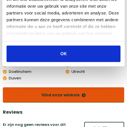
gemaakt van kokosvezels, waardoor ze niet alleen goed zijn
informatie over uw gebruik van onze site met onze
voor jou, maar ook milieuvriendelijk. Ze zijn reukloos en zonder
partners voor social media, adverteren en analyse. Deze
paraffine, waardoor je kunt genieten van de pure smaak van je
partners kunnen deze gegevens combineren met andere
barbecue. Elke verpakking bevat 48 stuks.
informatie die u aan ze heeft verstrekt of die ze hebben
Bekijk dit product in onze winkels
verzameld op basis van uw gebruik van hun services.
Amsterdam
Eindhoven
OK
Breda
Groningen
Den Bosch
Naarden
Doetinchem
Utrecht
Duiven
Vind onze winkels
Reviews
Er zijn nog geen reviews voor dit