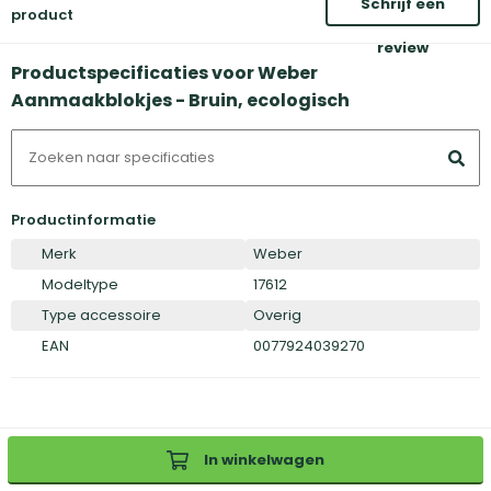
Schrijf een
product
review
Productspecificaties voor Weber
Aanmaakblokjes - Bruin, ecologisch
Productinformatie
Merk
Weber
Modeltype
17612
Type accessoire
Overig
EAN
0077924039270
In winkelwagen
Inloggen