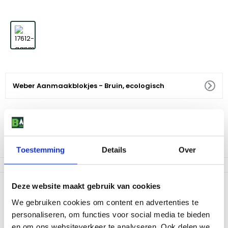
Weber Aanmaakblokjes - Bruin, ecologisch
4
,
79
Levertijd 2-5 dagen
Af te halen in 9 winkels
Toestemming
Details
Over
Productomschrijving
Deze website maakt gebruik van cookies
We gebruiken cookies om content en advertenties te
Maak kennis met de Weber Aanmaakblokjes, de perfecte
partner voor je barbecue-ervaring. Deze bruine, ecologische
personaliseren, om functies voor social media te bieden
aanmaakblokjes zijn veilig, natuurlijk en milieuvriendelijk. Ze zijn
en om ons websiteverkeer te analyseren. Ook delen we