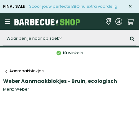
FINAL SALE
Scoor jouw perfecte BBQ nu extra voordelig
Zoeken
10
winkels
Aanmaakblokjes
Weber Aanmaakblokjes - Bruin, ecologisch
Merk:
Weber