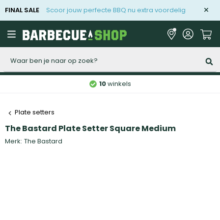
FINAL SALE
Scoor jouw perfecte BBQ nu extra voordelig
Zoeken
10
winkels
Plate setters
The Bastard Plate Setter Square Medium
Merk:
The Bastard