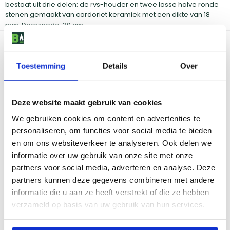
bestaat uit drie delen: de rvs-houder en twee losse halve ronde
stenen gemaakt van cordoriet keramiek met een dikte van 18
mm. Doorsnede: 30 cm
Bekijk dit product in onze winkels
Toestemming
Details
Over
Amsterdam
Eindhoven
Breda
Groningen
Deze website maakt gebruik van cookies
Den Bosch
Naarden
Doetinchem
Utrecht
We gebruiken cookies om content en advertenties te
Duiven
personaliseren, om functies voor social media te bieden
en om ons websiteverkeer te analyseren. Ook delen we
informatie over uw gebruik van onze site met onze
Vind onze winkels
partners voor social media, adverteren en analyse. Deze
partners kunnen deze gegevens combineren met andere
Reviews
informatie die u aan ze heeft verstrekt of die ze hebben
verzameld op basis van uw gebruik van hun services.
5,0
5,0
/5 (
1 reviews
)