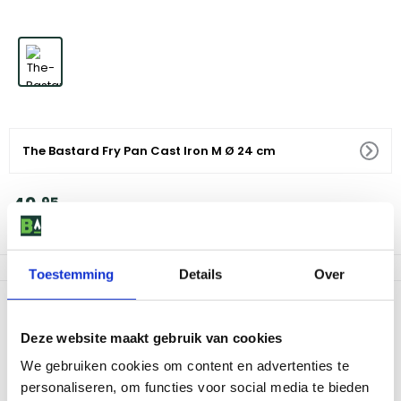
The Bastard Fry Pan Cast Iron M Ø 24 cm
49
,
95
Niet op voorraad
Toestemming
Details
Over
Productomschrijving
Ervaar het plezier van koken met de The Bastard Fry Pan Cast Iron
Deze website maakt gebruik van cookies
M Ø 24 cm. Deze gietijzeren koekenpan is een must-have voor
We gebruiken cookies om content en advertenties te
iedereen die van koken houdt. Het gietijzer zorgt voor een
personaliseren, om functies voor social media te bieden
gelijkmatige warmteverdeling, waardoor je gerechten perfect