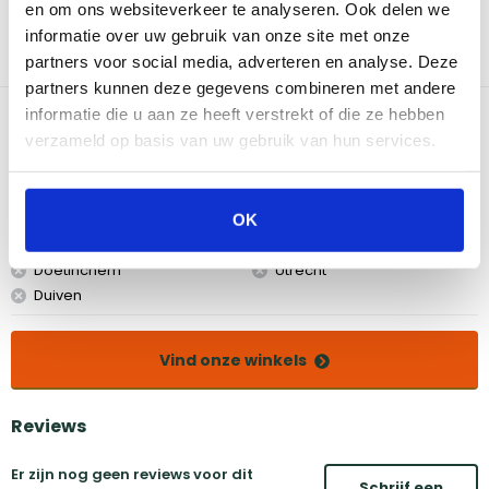
worden bereid. De pan heeft een diameter van 28 cm, wat hem
en om ons websiteverkeer te analyseren. Ook delen we
ideaal maakt voor het bereiden van diverse maaltijden. Of je nu
informatie over uw gebruik van onze site met onze
een heerlijke steak wilt bakken, groenten wilt roosteren of een
partners voor social media, adverteren en analyse. Deze
omelet wilt maken, deze pan kan het allemaal.
partners kunnen deze gegevens combineren met andere
informatie die u aan ze heeft verstrekt of die ze hebben
Bekijk dit product in onze winkels
verzameld op basis van uw gebruik van hun services.
Amsterdam
Eindhoven
Breda
Groningen
OK
Den Bosch
Naarden
Doetinchem
Utrecht
Duiven
Vind onze winkels
Reviews
Er zijn nog geen reviews voor dit
Schrijf een