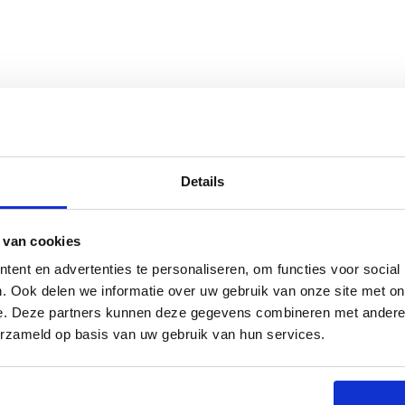
s
Specificaties
Details
 van cookies
bele Borstel. Deze borstel is speciaal ontworpen
ent en advertenties te personaliseren, om functies voor social
e is het niet alleen een borstel, maar ook een
schoonmaken, zodat je altijd klaar bent voor de
. Ook delen we informatie over uw gebruik van onze site met on
roestvrij staal en heeft een stevige houten
e. Deze partners kunnen deze gegevens combineren met andere i
trouwbaar product dat jarenlang meegaat.
erzameld op basis van uw gebruik van hun services.