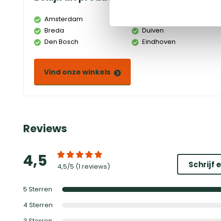
Amsterdam
Doetinchem
Breda
Duiven
Den Bosch
Eindhoven
Vind onze winkels
Reviews
4,5
Schrijf 
4,5
/5 (
1 reviews
)
5
Sterren
4
Sterren
3
Sterren