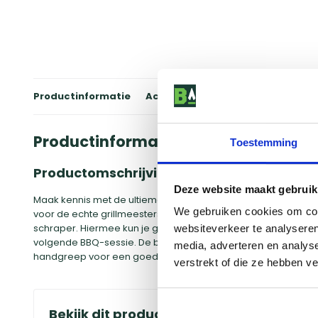
Productinformatie
Accessoires
Winkels
Review
Productinformatie
Toestemming
Productomschrijving
Deze website maakt gebruik
Maak kennis met de ultieme BBQ-accessoire: The Bastard Dub
We gebruiken cookies om cont
voor de echte grillmeesters onder ons. Met zijn dubbele functi
schraper. Hiermee kun je gemakkelijk en snel je grillrooster 
websiteverkeer te analyseren
volgende BBQ-sessie. De borstel is gemaakt van hoogwaardig 
media, adverteren en analys
handgreep voor een goede grip. Het is een duurzaam en be
verstrekt of die ze hebben v
Bekijk dit product in onze winkels