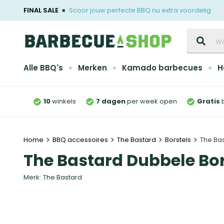
FINAL SALE
Scoor jouw perfecte BBQ nu extra voordelig
Zoeken
Alle BBQ's
Merken
Kamado barbecues
H
10
winkels
7 dagen
per week open
Gratis
Home
BBQ accessoires
The Bastard
Borstels
The Bas
The Bastard Dubbele Bor
Merk:
The Bastard