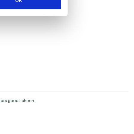
OK
sters goed schoon