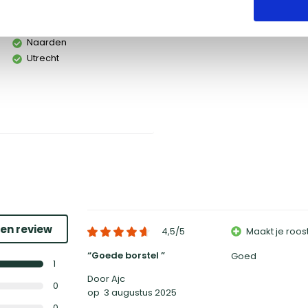
Groningen
Naarden
Utrecht
een review
4,5
/5
Maakt je roo
Goede borstel
Goed
1
Door Ajc
0
op
3 augustus 2025
0