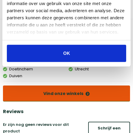
informatie over uw gebruik van onze site met onze
kamado en zet een waxinelichtje aan het begin om de rookmot
te laten smeulen. Langzaam aan smeult de rookmot verder en
partners voor social media, adverteren en analyse. Deze
wordt het vlees of de vis gerookt.
partners kunnen deze gegevens combineren met andere
informatie die u aan ze heeft verstrekt of die ze hebben
Bekijk dit product in onze winkels
verzameld op basis van uw gebruik van hun services.
Amsterdam
Eindhoven
OK
Breda
Groningen
Den Bosch
Naarden
Doetinchem
Utrecht
Duiven
Vind onze winkels
Reviews
Er zijn nog geen reviews voor dit
Schrijf een
product