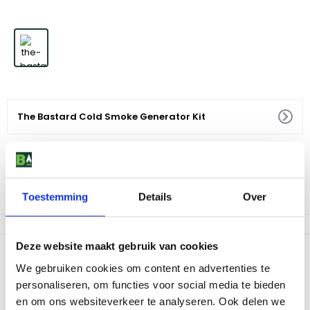
The Bastard Cold Smoke Generator Kit
29
,
99
Voor 18:00 besteld, morgen in huis
Toestemming
Details
Over
Af te halen in 9 winkels
Deze website maakt gebruik van cookies
Productomschrijving
We gebruiken cookies om content en advertenties te
Koud roken van diverse stukken vlees of vis wordt heel eenvoudig
personaliseren, om functies voor social media te bieden
met de Cold Smoke Generator van The Bastard. Vul de Cold
en om ons websiteverkeer te analyseren. Ook delen we
Smoke Generator met rookmot, plaats hem in uw The Bastard