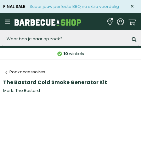
FINAL SALE
Scoor jouw perfecte BBQ nu extra voordelig
Zoeken
10
winkels
Rookaccessoires
The Bastard Cold Smoke Generator Kit
Merk:
The Bastard