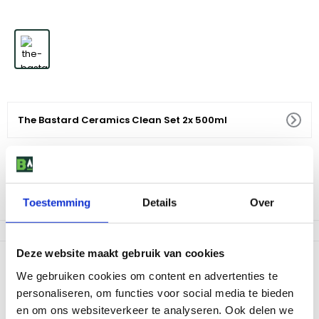
The Bastard Ceramics Clean Set 2x 500ml
29
,
99
Voor 18:00 besteld, morgen in huis
Toestemming
Details
Over
Af te halen in 9 winkels
Deze website maakt gebruik van cookies
Productomschrijving
We gebruiken cookies om content en advertenties te
De kracht van iedere kamado zit in de wand. Het keramiek zorgt
personaliseren, om functies voor social media te bieden
voor de geweldige isolatie waar kamado barbecues om bekend
en om ons websiteverkeer te analyseren. Ook delen we
staan. Het is dus belangrijk om het keramiek van jouw The