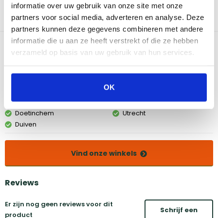
informatie over uw gebruik van onze site met onze
Bastard barbecue goed te onderhouden! Met deze cleaner kit
heb je twee flesjes keramiekreiniger van 500ml die speciaal
partners voor social media, adverteren en analyse. Deze
gemaakt zijn voor kamado barbecue's.
partners kunnen deze gegevens combineren met andere
informatie die u aan ze heeft verstrekt of die ze hebben
Bekijk dit product in onze winkels
verzameld op basis van uw gebruik van hun services.
Amsterdam
Eindhoven
OK
Breda
Groningen
Den Bosch
Naarden
Doetinchem
Utrecht
Duiven
Vind onze winkels
Reviews
Er zijn nog geen reviews voor dit
Schrijf een
product