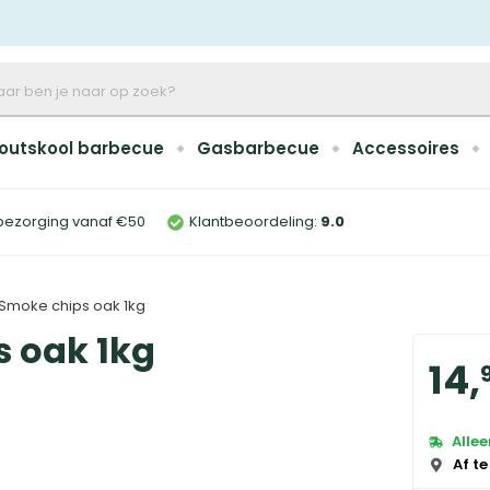
outskool barbecue
Gasbarbecue
Accessoires
bezorging vanaf €50
Klantbeoordeling:
9
.0
Smoke chips oak 1kg
 oak 1kg
14
,
Alle
Af te