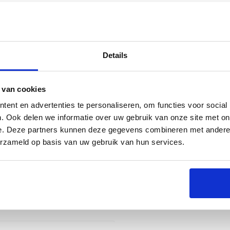
Details
es
 van cookies
ent en advertenties te personaliseren, om functies voor social
. Ook delen we informatie over uw gebruik van onze site met on
e. Deze partners kunnen deze gegevens combineren met andere i
erzameld op basis van uw gebruik van hun services.
e rooksmaak die perfect is voor het roken van al je
jn ideaal voor het roken van vlees, vis, zeevruchten
 gerechten. Het eikenhout is een veelzijdige keuze,
 constante rookafgifte voor een langdurige