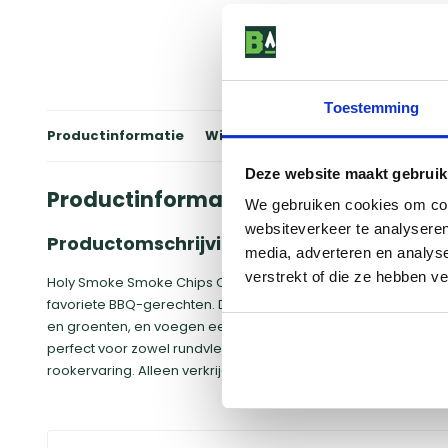
Toestemming
Productinformatie
Winkels
Reviews
Specificati
Deze website maakt gebruik
Productinformatie
We gebruiken cookies om cont
websiteverkeer te analyseren
Productomschrijving
media, adverteren en analys
verstrekt of die ze hebben v
Holy Smoke Smoke Chips Oak 1kg biedt een krachtige, robuust
favoriete BBQ-gerechten. Deze 1 kg rookchips van eikenhout zi
en groenten, en voegen een diepe, rijke rooksmaak toe aan je
perfect voor zowel rundvlees als varkensvlees, en levert een
rookervaring. Alleen verkrijgbaar in geselecteerde winkels.