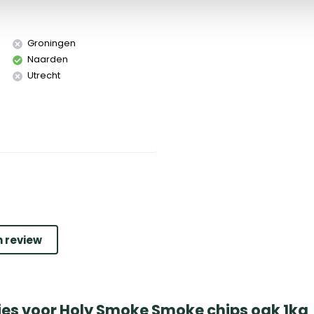
Groningen
Naarden
Utrecht
n review
ies voor Holy Smoke Smoke chips oak 1kg