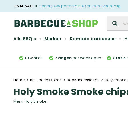
FINAL SALE
Scoor jouw perfecte BBQ nu extra voordelig
Zoeken
Alle BBQ's
Merken
Kamado barbecues
H
10
winkels
7 dagen
per week open
Gratis
Home
BBQ accessoires
Rookaccessoires
Holy Smoke 
Holy Smoke Smoke chips
Merk:
Holy Smoke