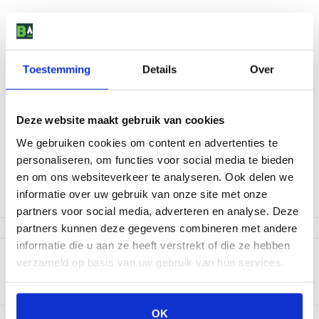
Toestemming
Details
Over
Deze website maakt gebruik van cookies
OutdoorChef Gastankhoes
We gebruiken cookies om content en advertenties te
personaliseren, om functies voor social media te bieden
19
,
-
en om ons websiteverkeer te analyseren. Ook delen we
informatie over uw gebruik van onze site met onze
Niet op voorraad
partners voor social media, adverteren en analyse. Deze
partners kunnen deze gegevens combineren met andere
informatie die u aan ze heeft verstrekt of die ze hebben
Productomschrijving
verzameld op basis van uw gebruik van hun services.
Deze Outdoorchef gastankhoes beschermt jouw gastank tegen
vocht, vuil, roest en krassen
OK