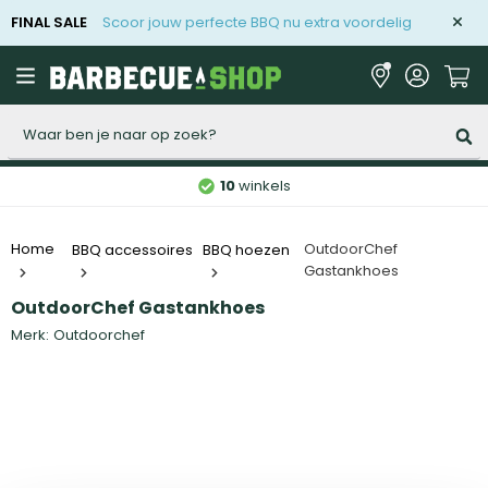
FINAL SALE
Scoor jouw perfecte BBQ nu extra voordelig
Zoeken
10
winkels
OutdoorChef
Home
BBQ accessoires
BBQ hoezen
Gastankhoes
OutdoorChef Gastankhoes
Merk:
Outdoorchef