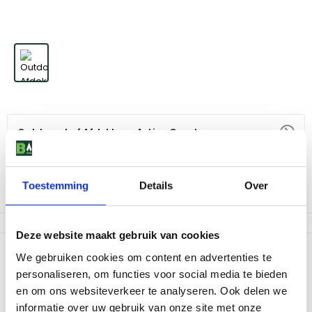
Outdoorchef Afdekhoes A-Line Groot
59
,
-
Toestemming
Details
Over
Niet op voorraad
Deze website maakt gebruik van cookies
Productomschrijving
We gebruiken cookies om content en advertenties te
personaliseren, om functies voor social media te bieden
Met de Outdoorchef Afdekhoes A-Line Medium bescherm je jouw
en om ons websiteverkeer te analyseren. Ook delen we
Australia tegen alle weersinvloeden. Daarnaast bescherm je de
BBQ ook nog eens tegen vuil en krassen, ideaal dus!
informatie over uw gebruik van onze site met onze