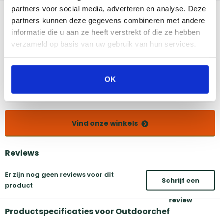
partners voor social media, adverteren en analyse. Deze
Bekijk dit product in onze winkels
partners kunnen deze gegevens combineren met andere
informatie die u aan ze heeft verstrekt of die ze hebben
verzameld op basis van uw gebruik van hun services.
Amsterdam
Eindhoven
Breda
Groningen
Den Bosch
Naarden
OK
Doetinchem
Utrecht
Duiven
Vind onze winkels
Reviews
Er zijn nog geen reviews voor dit
Schrijf een
product
review
Productspecificaties voor Outdoorchef