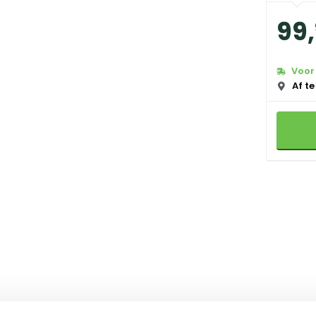
99
,
Voor 
Af te