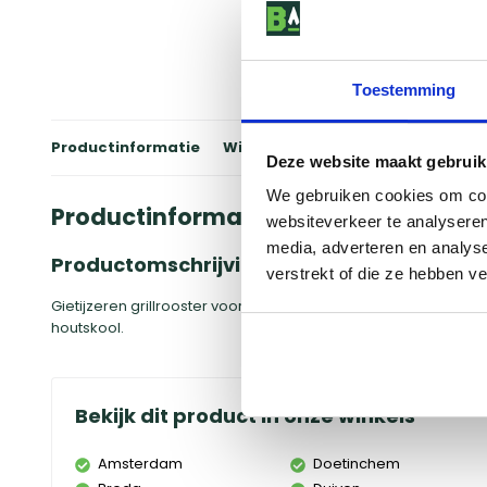
Toestemming
Productinformatie
Winkels
Reviews
Specificati
Deze website maakt gebruik
We gebruiken cookies om cont
Productinformatie
websiteverkeer te analyseren
media, adverteren en analys
Productomschrijving
verstrekt of die ze hebben v
Gietijzeren grillrooster voor 57 cm Ø kogelbarbecues, met tw
houtskool.
Bekijk dit product in onze winkels
Amsterdam
Doetinchem