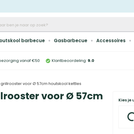
outskool barbecue
Gasbarbecue
Accessoires
bezorging vanaf €50
Klantbeoordeling:
9
.0
grillrooster voor Ø 57cm houtskool kettles
llrooster voor Ø 57cm
Kies je 