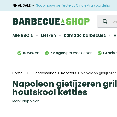
FINAL SALE
Scoor jouw perfecte BBQ nu extra voordelig
Zoeken
Alle BBQ's
Merken
Kamado barbecues
H
10
winkels
7 dagen
per week open
Gratis
Home
BBQ accessoires
Roosters
Napoleon gietijzeren 
Napoleon gietijzeren gri
houtskool kettles
Merk:
Napoleon