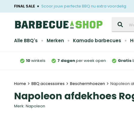
FINAL SALE
Scoor jouw perfecte BBQ nu extra voordelig
Zoeken
Alle BBQ's
Merken
Kamado barbecues
H
10
winkels
7 dagen
per week open
Gratis
Home
BBQ accessoires
Beschermhoezen
Napoleon a
Napoleon afdekhoes Ro
Merk:
Napoleon