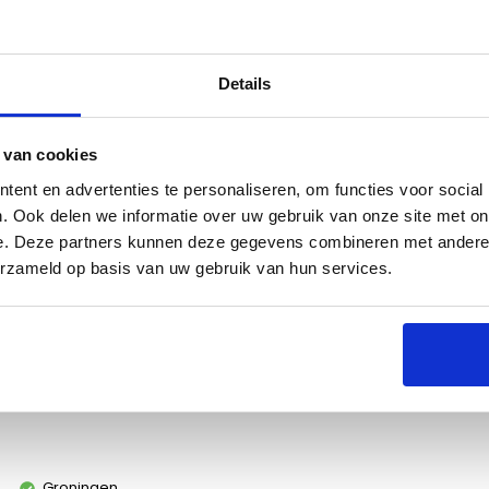
Details
es
 van cookies
ent en advertenties te personaliseren, om functies voor social
. Ook delen we informatie over uw gebruik van onze site met on
e. Deze partners kunnen deze gegevens combineren met andere i
erzameld op basis van uw gebruik van hun services.
heurbestendig en biedt het hele jaar door
 UV-bescherming voorkomt verbleken. Geschikt voor
Groningen