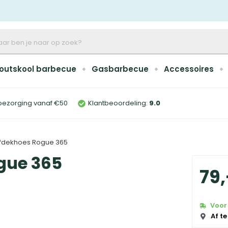
outskool barbecue
Gasbarbecue
Accessoires
bezorging vanaf €50
Klantbeoordeling:
9
.0
fdekhoes Rogue 365
gue 365
79
,
Voor 
Af te