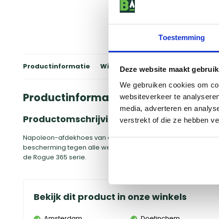
Toestemming
Productinformatie
Winkels
Reviews
Specificati
Deze website maakt gebruik
We gebruiken cookies om cont
Productinformatie
websiteverkeer te analyseren
media, adverteren en analys
Productomschrijving
verstrekt of die ze hebben v
Napoleon-afdekhoes van duurzame, waterafstotende stof. Sc
bescherming tegen alle weersomstandigheden. De speciale
de Rogue 365 serie.
Bekijk dit product in onze winkels
Amsterdam
Doetinchem