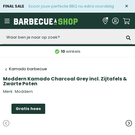
FINAL SALE
Scoor jouw perfecte BBQ nu extra voordelig
Zoeken
10
winkels
Kamado barbecue
Moddern Kamado Charcoal Grey incl. Zijtafels &
Zwarte Poten
Merk:
Moddern
Gratis hoes