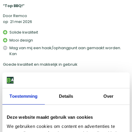
Top BBQ!
Door Remco
op
21 mei 2026
Solide kwaliteit
Mooi design
Mag van mij een haak/ophangpunt aan gemaakt worden.
Kan
Goede kwaliteit en makkelijk in gebruik
5,0
/5
Fijne bbq
Toestemming
Details
Over
Door W.E.
op
8 juni 2026
Deze website maakt gebruik van cookies
Mooi design
We gebruiken cookies om content en advertenties te
Compleet