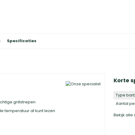
s
Specificaties
Korte s
Type bar
htige grillstrepen
Aantal p
 temperatuur af kunt lezen
Bekijk alle