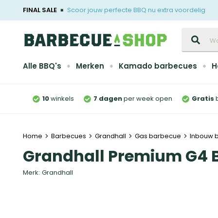
FINAL SALE
Scoor jouw perfecte BBQ nu extra voordelig
Zoeken
Alle BBQ's
Merken
Kamado barbecues
H
10
winkels
7 dagen
per week open
Gratis
Home
Barbecues
Grandhall
Gas barbecue
Inbouw 
Grandhall Premium G4 B
Merk:
Grandhall