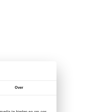
Over
 media te bieden en om ons