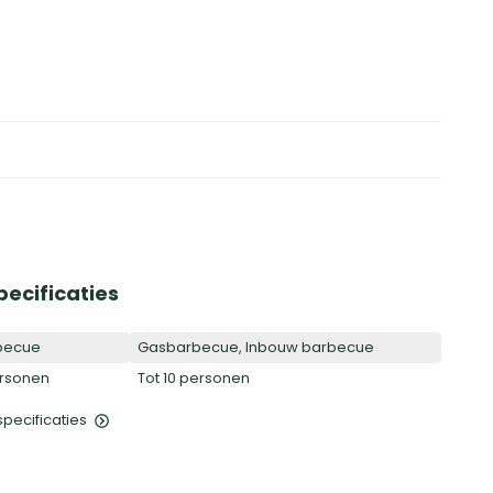
pecificaties
becue
Gasbarbecue, Inbouw barbecue
ersonen
Tot 10 personen
 specificaties