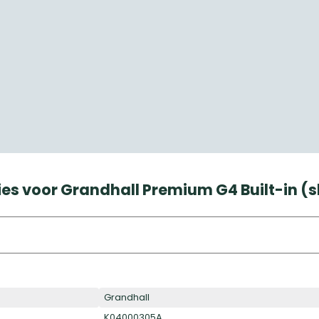
ies voor Grandhall Premium G4 Built-in 
Grandhall
K04000305A