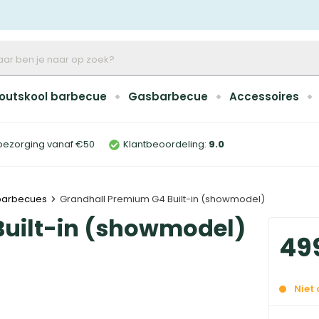
outskool barbecue
Gasbarbecue
Accessoires
bezorging vanaf €50
Klantbeoordeling:
9
.0
barbecues
Grandhall Premium G4 Built-in (showmodel)
uilt-in (showmodel)
49
Niet