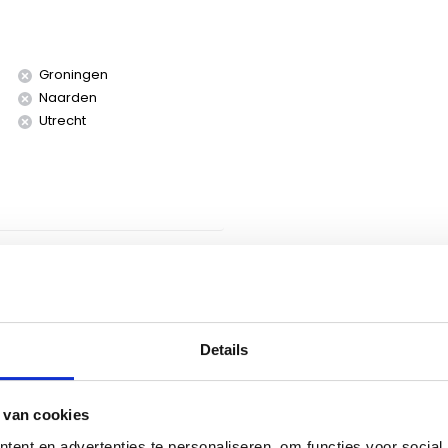
Groningen
Naarden
Utrecht
Details
n review
 van cookies
ent en advertenties te personaliseren, om functies voor social