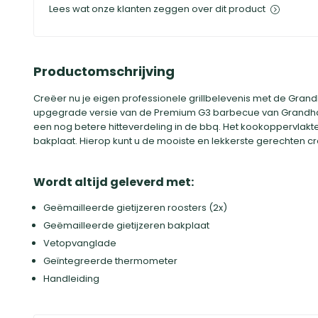
Lees wat onze klanten zeggen over dit product
Productomschrijving
Creëer nu je eigen professionele grillbelevenis met de Gran
upgegrade versie van de Premium G3 barbecue van Grandha
een nog betere hitteverdeling in de bbq. Het kookoppervlakte b
bakplaat. Hierop kunt u de mooiste en lekkerste gerechten cr
Wordt altijd geleverd met:
Geëmailleerde gietijzeren roosters (2x)
Geëmailleerde gietijzeren bakplaat
Vetopvanglade
Geïntegreerde thermometer
Handleiding