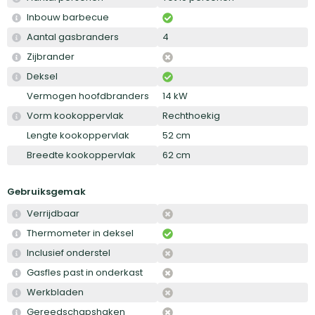
Inbouw barbecue
Aantal gasbranders
4
Zijbrander
Deksel
Vermogen hoofdbranders
14 kW
Vorm kookoppervlak
Rechthoekig
Lengte kookoppervlak
52 cm
Breedte kookoppervlak
62 cm
Gebruiksgemak
Verrijdbaar
Thermometer in deksel
Inclusief onderstel
Gasfles past in onderkast
Werkbladen
Gereedschapshaken