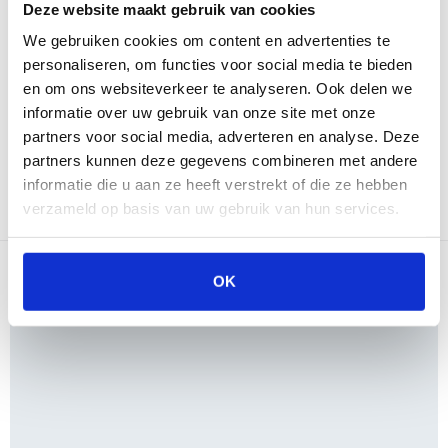
Deze website maakt gebruik van cookies
makkelijk te reinigen
We gebruiken cookies om content en advertenties te
eenvoudig te installeren
personaliseren, om functies voor social media te bieden
nog niet ontdekt
en om ons websiteverkeer te analyseren. Ook delen we
BBQ shop heeft een uitstekende prijs kunnen maken en levert
informatie over uw gebruik van onze site met onze
vervolgens snel en netjes. Prima communicatie betreffende de
partners voor social media, adverteren en analyse. Deze
leverdatum en tijd
partners kunnen deze gegevens combineren met andere
informatie die u aan ze heeft verstrekt of die ze hebben
Lees alle 2 reviews van klanten
verzameld op basis van uw gebruik van hun services.
OK