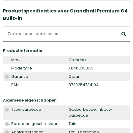
Productspecificaties voor Grandhall Premium G4
Built-in
Productinformatie
Merk
Grandhall
Modeltype
K04000305A
Garantie
2 jaar
EAN
8720254734194
Algemene eigenschappen
Type barbecue
Gasbarbecue, Inbouw
barbecue
Barbecue geschikt voor
Tuin
Aantal personen
Tot 10 personen