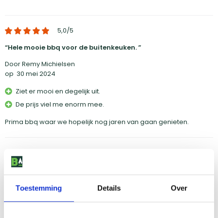
5,0
/5
Hele mooie bbq voor de buitenkeuken.
Door Remy Michielsen
op
30 mei 2024
Ziet er mooi en degelijk uit.
De prijs viel me enorm mee.
Prima bbq waar we hopelijk nog jaren van gaan genieten.
5,0
/5
Geweldige BBQ en zeer snelle levering
Door Edwin
Toestemming
Details
Over
op
17 juni 2024
Mooi design