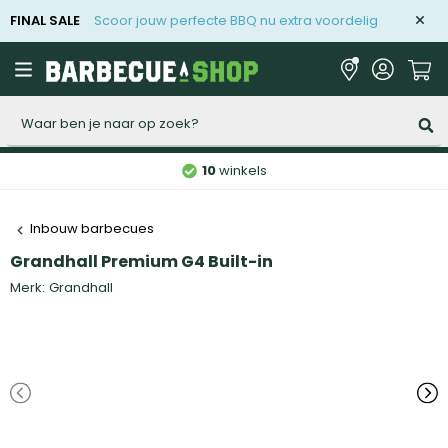
FINAL SALE
Scoor jouw perfecte BBQ nu extra voordelig
Zoeken
10
winkels
Inbouw barbecues
Grandhall Premium G4 Built-in
Merk:
Grandhall