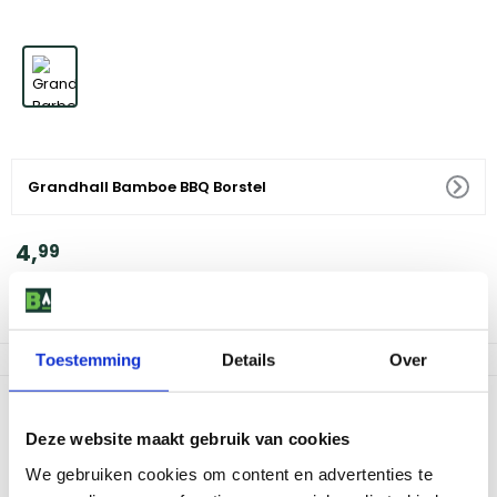
Grandhall Bamboe BBQ Borstel
4
,
99
Voor 18:00 besteld, morgen in huis
Af te halen in 9 winkels
Toestemming
Details
Over
Productomschrijving
Deze website maakt gebruik van cookies
De Grandhall Bamboe BBQ Borstel is een essentieel hulpmiddel
voor iedereen die van barbecueën houdt. Deze borstel, gemaakt
We gebruiken cookies om content en advertenties te
van duurzaam bamboe, is ontworpen om je BBQ-rooster grondig