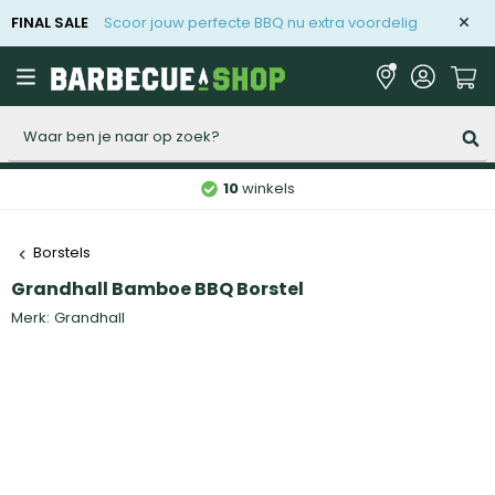
FINAL SALE
Scoor jouw perfecte BBQ nu extra voordelig
Zoeken
10
winkels
Borstels
Grandhall Bamboe BBQ Borstel
Merk:
Grandhall